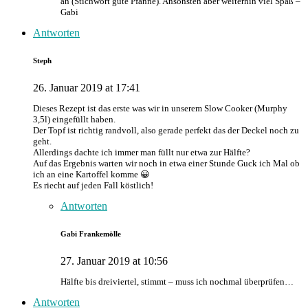
an (Stichwort gute Pfanne). Ansonsten aber weiterhin viel Spaß –
Gabi
Antworten
Steph
26. Januar 2019 at 17:41
Dieses Rezept ist das erste was wir in unserem Slow Cooker (Murphy
3,5l) eingefüllt haben.
Der Topf ist richtig randvoll, also gerade perfekt das der Deckel noch zu
geht.
Allerdings dachte ich immer man füllt nur etwa zur Hälfte?
Auf das Ergebnis warten wir noch in etwa einer Stunde Guck ich Mal ob
ich an eine Kartoffel komme 😀
Es riecht auf jeden Fall köstlich!
Antworten
Gabi Frankemölle
27. Januar 2019 at 10:56
Hälfte bis dreiviertel, stimmt – muss ich nochmal überprüfen…
Antworten