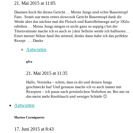
21. Mai 2015 at 11:05
Daumen hoch für dieses Gericht…. Meine Jungs sind echte Bauerntopf
Fans . Somit war mein erstes slowcook Gericht Bauerntopf dank dir.
Werde aber das nächste mal die Fleisch und Kartoffelmenge auf je 1Kilo
erhöhen … Meine Jungs mögen es nicht ganz so suppig ( bei der
Tütenvarinate mache ich es auch so ) den Sellerie werde ich halbieren…
Einer meiner Söhne fand ihn störend, denke dann habe ich das perfekte
Rezept ….. Danke
Antworten
gfra
21. Mai 2015 at 11:35
Hallo, Veronika – schön, dass es dir und deinen Jungs
geschmeckt hat! Und genauso mache ich es auch immer mit
Rezepten – ich passe nach persönlichen Vorlieben an. Bei mir ist
das meist mehr Knoblauch und weniger Schärfe 🙂
Antworten
Marion Carmignotto
17. Juni 2015 at 8:43