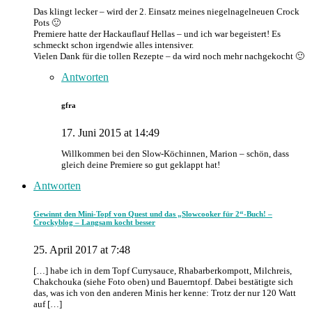
Das klingt lecker – wird der 2. Einsatz meines niegelnagelneuen Crock
Pots 🙂
Premiere hatte der Hackauflauf Hellas – und ich war begeistert! Es
schmeckt schon irgendwie alles intensiver.
Vielen Dank für die tollen Rezepte – da wird noch mehr nachgekocht 🙂
Antworten
gfra
17. Juni 2015 at 14:49
Willkommen bei den Slow-Köchinnen, Marion – schön, dass
gleich deine Premiere so gut geklappt hat!
Antworten
Gewinnt den Mini-Topf von Quest und das „Slowcooker für 2“-Buch! –
Crockyblog – Langsam kocht besser
25. April 2017 at 7:48
[…] habe ich in dem Topf Currysauce, Rhabarberkompott, Milchreis,
Chakchouka (siehe Foto oben) und Bauerntopf. Dabei bestätigte sich
das, was ich von den anderen Minis her kenne: Trotz der nur 120 Watt
auf […]