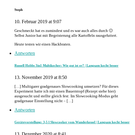
Steph
10. Februar 2019 at 9:07
Geschmeckt hat es zumindest und es war auch alles durch 🙂
Selbst Junior hat mit Begeisterung alle Kartoffeln rausgefuttert.
Heute testen wir einen Hackbraten.
Antworten
Russell Hobbs 3in1 Multikocher: Wie gut ist er? | Langsam kocht besser
13. November 2019 at 8:50
[…] Multigarer gradgenaues Slowcooking umsetzen? Für dieses
Experiment hatte ich mir einen Bauerntopf (Rezept siehe hier)
ausgesucht und stellte gleich fest: Im Slowcooking-Modus geht
gradgenaue Einstellung nicht – […]
Antworten
Gerätevorstellung: 3,5 l Slowcooker vom Wunderkessel | Langsam kocht besser
13. Dezember 2020 at 8:41