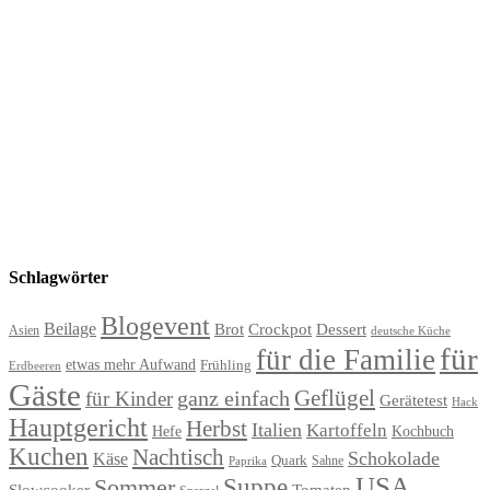
Schlagwörter
Blogevent
Beilage
Brot
Crockpot
Dessert
Asien
deutsche Küche
für
für die Familie
etwas mehr Aufwand
Frühling
Erdbeeren
Gäste
Geflügel
ganz einfach
für Kinder
Gerätetest
Hack
Hauptgericht
Herbst
Italien
Kartoffeln
Hefe
Kochbuch
Kuchen
Nachtisch
Schokolade
Käse
Quark
Sahne
Paprika
USA
Suppe
Sommer
Slowcooker
Tomaten