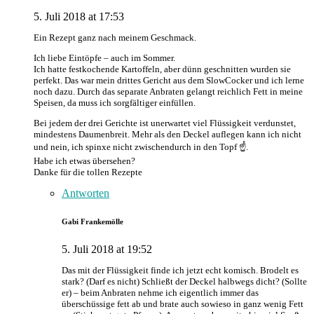
5. Juli 2018 at 17:53
Ein Rezept ganz nach meinem Geschmack.
Ich liebe Eintöpfe – auch im Sommer.
Ich hatte festkochende Kartoffeln, aber dünn geschnitten wurden sie
perfekt. Das war mein drittes Gericht aus dem SlowCocker und ich lerne
noch dazu. Durch das separate Anbraten gelangt reichlich Fett in meine
Speisen, da muss ich sorgfältiger einfüllen.
Bei jedem der drei Gerichte ist unerwartet viel Flüssigkeit verdunstet,
mindestens Daumenbreit. Mehr als den Deckel auflegen kann ich nicht
und nein, ich spinxe nicht zwischendurch in den Topf ☝️.
Habe ich etwas übersehen?
Danke für die tollen Rezepte
Antworten
Gabi Frankemölle
5. Juli 2018 at 19:52
Das mit der Flüssigkeit finde ich jetzt echt komisch. Brodelt es
stark? (Darf es nicht) Schließt der Deckel halbwegs dicht? (Sollte
er) – beim Anbraten nehme ich eigentlich immer das
überschüssige fett ab und brate auch sowieso in ganz wenig Fett