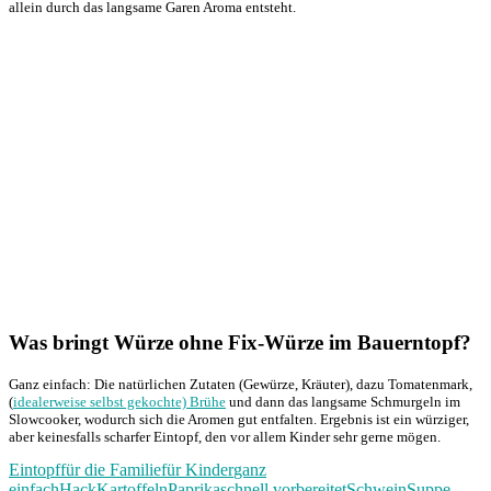
allein durch das langsame Garen Aroma entsteht.
Was bringt Würze ohne Fix-Würze im Bauerntopf?
Ganz einfach: Die natürlichen Zutaten (Gewürze, Kräuter), dazu Tomatenmark,
(
idealerweise selbst gekochte) Brühe
und dann das langsame Schmurgeln im
Slowcooker, wodurch sich die Aromen gut entfalten. Ergebnis ist ein würziger,
aber keinesfalls scharfer Eintopf, den vor allem Kinder sehr gerne mögen.
Eintopf
für die Familie
für Kinder
ganz
einfach
Hack
Kartoffeln
Paprika
schnell vorbereitet
Schwein
Suppe