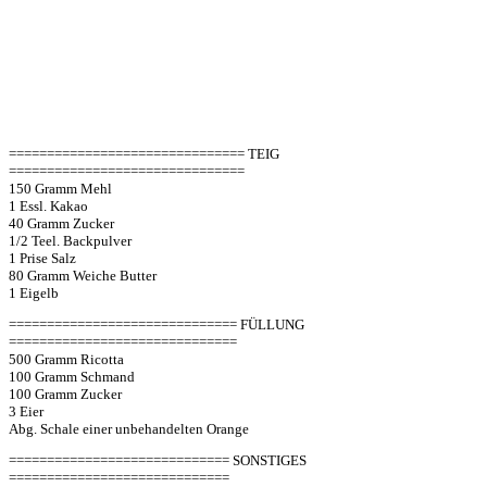
=============================== TEIG
===============================
150 Gramm Mehl
1 Essl. Kakao
40 Gramm Zucker
1/2 Teel. Backpulver
1 Prise Salz
80 Gramm Weiche Butter
1 Eigelb
============================== FÜLLUNG
==============================
500 Gramm Ricotta
100 Gramm Schmand
100 Gramm Zucker
3 Eier
Abg. Schale einer unbehandelten Orange
============================= SONSTIGES
=============================