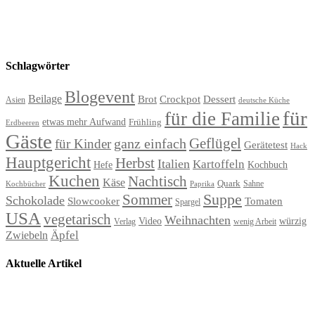
Schlagwörter
Blogevent
Beilage
Brot
Crockpot
Dessert
Asien
deutsche Küche
für
für die Familie
etwas mehr Aufwand
Frühling
Erdbeeren
Gäste
Geflügel
ganz einfach
für Kinder
Gerätetest
Hack
Hauptgericht
Herbst
Italien
Kartoffeln
Hefe
Kochbuch
Kuchen
Nachtisch
Käse
Quark
Sahne
Paprika
Kochbücher
Suppe
Sommer
Schokolade
Slowcooker
Tomaten
Spargel
USA
vegetarisch
Weihnachten
Video
würzig
Verlag
wenig Arbeit
Äpfel
Zwiebeln
Aktuelle Artikel