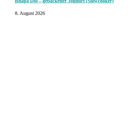
Bhapa Doi – gebackener Joghurt (Slowcooker)
8. August 2026