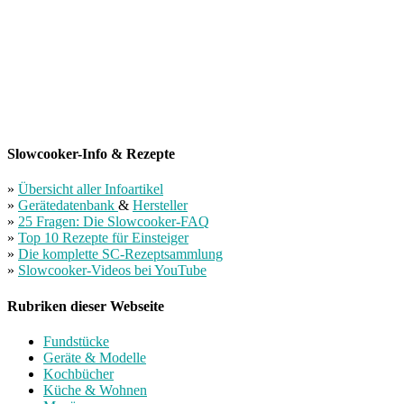
Slowcooker-Info & Rezepte
»
Übersicht aller Infoartikel
»
Gerätedatenbank
&
Hersteller
»
25 Fragen: Die Slowcooker-FAQ
»
Top 10 Rezepte für Einsteiger
»
Die komplette SC-Rezeptsammlung
»
Slowcooker-Videos bei YouTube
Rubriken dieser Webseite
Fundstücke
Geräte & Modelle
Kochbücher
Küche & Wohnen