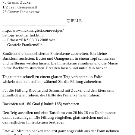
75 Gramm Zucker
1/2 Teel. Orangensaft
75 Gramm Pinienkerne
============================== QUELLE
==============================
http://www.nickmalgieri.com/recipes/
bettoja_ricottta_tart.html
— Erfasst *RK* 03.03.2008 von
— Gabriele Frankemölle
Zunächst die karamelisierten Pinienkerne zubereiten: Ein kleine
Backform ausfetten. Butter und Orangensaft in einem Topf schmelzen
und hellbraun werden lassen. Die Pinienkerne einrühren und die Masse
in die Backform streichen. Erkalten lassen und mittelfein hacken.
Teigzutaten schnell zu einem glatten Teig verkneten, in Folie
wickeln und kalt stellen, während Sie die Füllung zubereiten.
Für die Füllung Ricotta und Schmand mit Zucker und den Eiern sehr
gründlich glatt rühren, die Hälfte der Pinienkerne einrühren.
Backofen auf 180 Grad (Umluft 165) vorheizen.
Den Teig ausrollen und eine Tarteform von 26 bis 28 cm Durchmesser
damit ausschlagen. Die Füllung eingießen, glatt streichen und mit
den restlichen Pinienkernen bestreuen.
Etwa 40 Minuten backen und erst ganz abgekühlt aus der Form nehmen