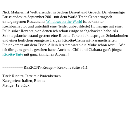
Nick Malgieri ist Weltreisender in Sachen Dessert und Gebäck. Der ehemalige
Patissier des im September 2001 mit dem World Trade Center tragisch
untergangenen Restaurants
Windows on the World
ist bekannter
Kochbuchautor und unterhält eine (leider unbebilderte) Homepage mit einer
Fülle süßer Rezepte, von denen ich schon einige nachgebacken habe. Als
Sonntagskuchen stand gestern eine Ricotta-Tarte mit knusprigem Schokoboden
und einer herlichen orangenwürzigen Ricotta-Creme mit karamelisierten
Pinienkernen auf dem Tisch. Allein letztere waren die Mühe schon wert… Wie
ich übrigens gerade gesehen habe: Auch bei Chili und Ciabatta gab’s jüngst
Ricotta-Tarte
mit ganz ähnlichen Aromen!
========== REZKONV-Rezept – RezkonvSuite v1.1
Titel: Ricotta-Tarte mit Pinienkernen
Kategorien: Italien, Ricotta
Menge: 12 Stück