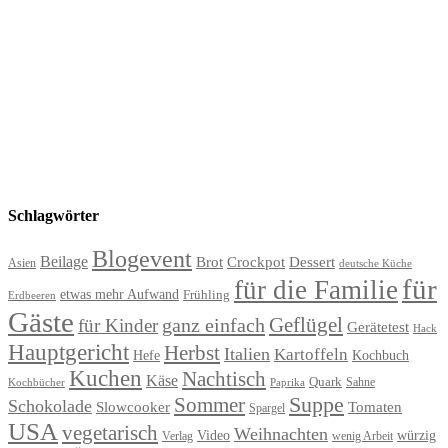
Schlagwörter
Blogevent
Beilage
Brot
Crockpot
Dessert
Asien
deutsche Küche
für
für die Familie
etwas mehr Aufwand
Frühling
Erdbeeren
Gäste
Geflügel
ganz einfach
für Kinder
Gerätetest
Hack
Hauptgericht
Herbst
Italien
Kartoffeln
Hefe
Kochbuch
Kuchen
Nachtisch
Käse
Quark
Sahne
Paprika
Kochbücher
Suppe
Sommer
Schokolade
Slowcooker
Tomaten
Spargel
USA
vegetarisch
Weihnachten
Video
würzig
Verlag
wenig Arbeit