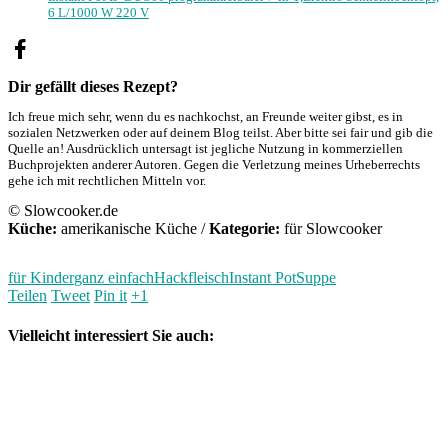
6 L/1000 W 220 V
Dir gefällt dieses Rezept?
Ich freue mich sehr, wenn du es nachkochst, an Freunde weiter gibst, es in
sozialen Netzwerken oder auf deinem Blog teilst. Aber bitte sei fair und gib die
Quelle an! Ausdrücklich untersagt ist jegliche Nutzung in kommerziellen
Buchprojekten anderer Autoren. Gegen die Verletzung meines Urheberrechts
gehe ich mit rechtlichen Mitteln vor.
© Slowcooker.de
Küche:
amerikanische Küche
/
Kategorie:
für Slowcooker
für Kinder
ganz einfach
Hackfleisch
Instant Pot
Suppe
Teilen
Tweet
Pin it
+1
Vielleicht interessiert Sie auch: