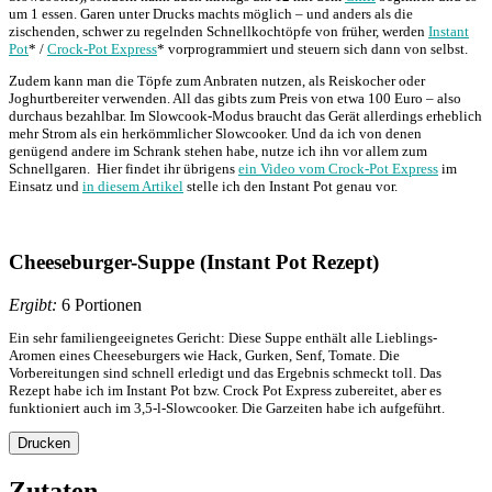
um 1 essen. Garen unter Drucks machts möglich – und anders als die
zischenden, schwer zu regelnden Schnellkochtöpfe von früher, werden
Instant
Pot
* /
Crock-Pot Express
* vorprogrammiert und steuern sich dann von selbst.
Zudem kann man die Töpfe zum Anbraten nutzen, als Reiskocher oder
Joghurtbereiter verwenden. All das gibts zum Preis von etwa 100 Euro – also
durchaus bezahlbar. Im Slowcook-Modus braucht das Gerät allerdings erheblich
mehr Strom als ein herkömmlicher Slowcooker. Und da ich von denen
genügend andere im Schrank stehen habe, nutze ich ihn vor allem zum
Schnellgaren. Hier findet ihr übrigens
ein Video vom Crock-Pot Express
im
Einsatz und
in diesem Artikel
stelle ich den Instant Pot genau vor.
Cheeseburger-Suppe (Instant Pot Rezept)
Ergibt:
6 Portionen
Ein sehr familiengeeignetes Gericht: Diese Suppe enthält alle Lieblings-
Aromen eines Cheeseburgers wie Hack, Gurken, Senf, Tomate. Die
Vorbereitungen sind schnell erledigt und das Ergebnis schmeckt toll. Das
Rezept habe ich im Instant Pot bzw. Crock Pot Express zubereitet, aber es
funktioniert auch im 3,5-l-Slowcooker. Die Garzeiten habe ich aufgeführt.
Drucken
Zutaten