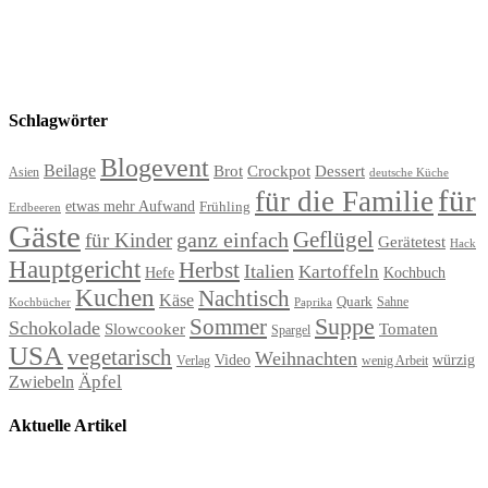
Schlagwörter
Blogevent
Beilage
Brot
Crockpot
Dessert
Asien
deutsche Küche
für
für die Familie
etwas mehr Aufwand
Frühling
Erdbeeren
Gäste
Geflügel
ganz einfach
für Kinder
Gerätetest
Hack
Hauptgericht
Herbst
Italien
Kartoffeln
Hefe
Kochbuch
Kuchen
Nachtisch
Käse
Quark
Sahne
Paprika
Kochbücher
Suppe
Sommer
Schokolade
Slowcooker
Tomaten
Spargel
USA
vegetarisch
Weihnachten
Video
würzig
Verlag
wenig Arbeit
Äpfel
Zwiebeln
Aktuelle Artikel