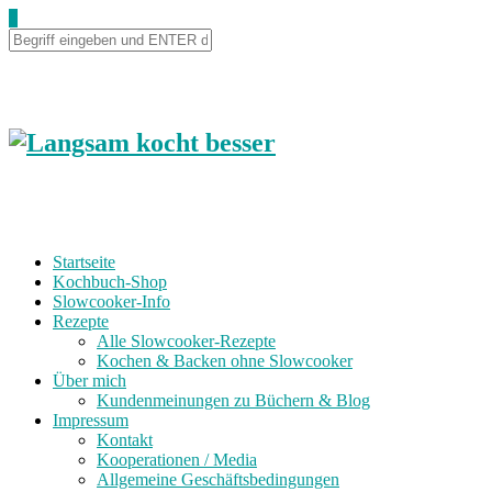
Skip
0
to
Recipe
Startseite
Kochbuch-Shop
Slowcooker-Info
Rezepte
Alle Slowcooker-Rezepte
Kochen & Backen ohne Slowcooker
Über mich
Kundenmeinungen zu Büchern & Blog
Impressum
Kontakt
Kooperationen / Media
Allgemeine Geschäftsbedingungen