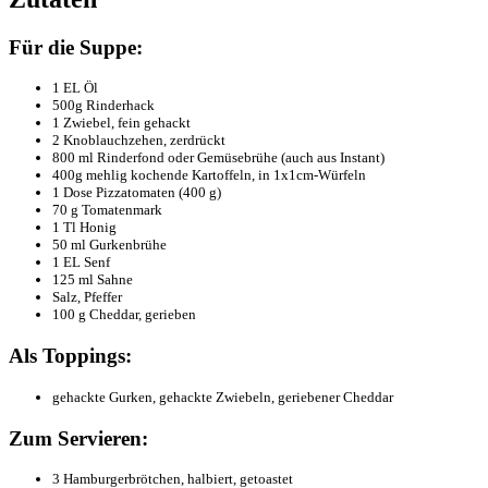
Für die Suppe:
1 EL Öl
500g Rinderhack
1 Zwiebel, fein gehackt
2 Knoblauchzehen, zerdrückt
800 ml Rinderfond oder Gemüsebrühe (auch aus Instant)
400g mehlig kochende Kartoffeln, in 1x1cm-Würfeln
1 Dose Pizzatomaten (400 g)
70 g Tomatenmark
1 Tl Honig
50 ml Gurkenbrühe
1 EL Senf
125 ml Sahne
Salz, Pfeffer
100 g Cheddar, gerieben
Als Toppings:
gehackte Gurken, gehackte Zwiebeln, geriebener Cheddar
Zum Servieren:
3 Hamburgerbrötchen, halbiert, getoastet