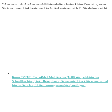
* Amazon-Link. Als Amazon-Affiliate erhalte ich eine kleine Provision, wenn
Sie über diesen Link bestellen. Der Artikel verteuert sich für Sie dadurch nicht.
Krups CZ7101 Cook4Me+ Multikocher (1600 Watt, elektrischer
Schnellkochtopf, inkl. Rezeptbuch, Garen unter Druck für schnelle und
frische Gerichte, 6 Liter Fassungsvermögen) weiß/grau