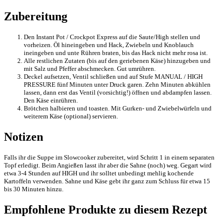
Zubereitung
Den Instant Pot / Crockpot Express auf die Saute/High stellen und
vorheizen. Öl hineingeben und Hack, Zwiebeln und Knoblauch
ineingeben und unte Rühren braten, bis das Hack nicht mehr rosa ist.
Alle restlichen Zutaten (bis auf den geriebenen Käse) hinzugeben und
mit Salz und Pfeffer abschmecken. Gut umrühren.
Deckel aufsetzen, Ventil schließen und auf Stufe MANUAL / HIGH
PRESSURE fünf Minuten unter Druck garen. Zehn Minuten abkühlen
lassen, dann erst das Ventil (vorsichtig!) öffnen und abdampfen lassen.
Den Käse einrühren.
Brötchen halbieren und toasten. Mit Gurken- und Zwiebelwürfeln und
weiterem Käse (optional) servieren.
Notizen
Falls ihr die Suppe im Slowcooker zubereitet, wird Schritt 1 in einem separaten
Topf erledigt. Beim Angießen lasst ihr aber die Sahne (noch) weg. Gegart wird
etwa 3-4 Stunden auf HIGH und ihr solltet unbedingt mehlig kochende
Kartoffeln verwenden. Sahne und Käse gebt ihr ganz zum Schluss für etwa 15
bis 30 Minuten hinzu.
Empfohlene Produkte zu diesem Rezept