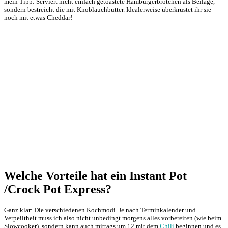
mein Tipp: Serviert nicht einfach getoastete Hamburgerbrötchen als Beilage,
sondern bestreicht die mit Knoblauchbutter. Idealerweise überkrustet ihr sie
noch mit etwas Cheddar!
Welche Vorteile hat ein Instant Pot
/Crock Pot Express?
Ganz klar: Die verschiedenen Kochmodi. Je nach Terminkalender und
Verpeiltheit muss ich also nicht unbedingt morgens alles vorbereiten (wie beim
Slowcooker), sondern kann auch mittags um 12 mit dem
Chili
beginnen und es