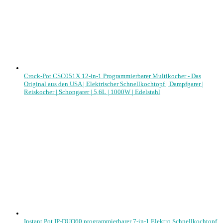
Crock-Pot CSC051X 12-in-1 Programmierbarer Multikocher - Das
Original aus den USA | Elektrischer Schnellkochtopf | Dampfgarer |
Reiskocher | Schongarer | 5,6L | 1000W | Edelstahl
Instant Pot IP-DUO60 programmierbarer 7-in-1,Elektro Schnellkochtopf,