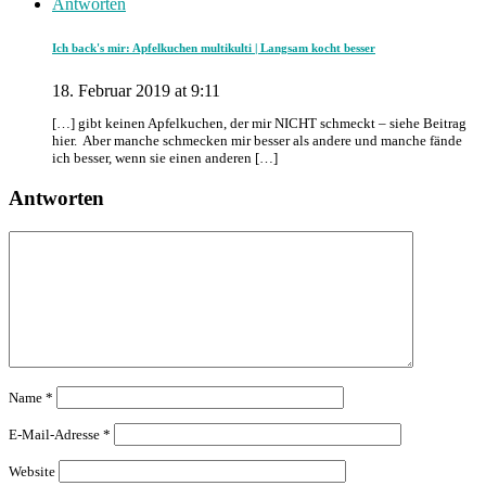
Antworten
Ich back's mir: Apfelkuchen multikulti | Langsam kocht besser
18. Februar 2019 at 9:11
[…] gibt keinen Apfelkuchen, der mir NICHT schmeckt – siehe Beitrag
hier. Aber manche schmecken mir besser als andere und manche fände
ich besser, wenn sie einen anderen […]
Antworten
Name
*
E-Mail-Adresse
*
Website