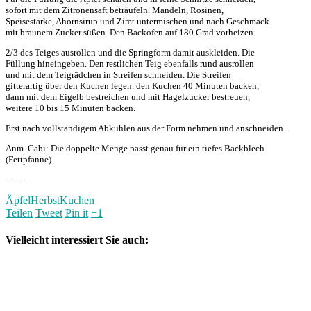
sofort mit dem Zitronensaft beträufeln. Mandeln, Rosinen,
Speisestärke, Ahornsirup und Zimt untermischen und nach Geschmack
mit braunem Zucker süßen. Den Backofen auf 180 Grad vorheizen.
2/3 des Teiges ausrollen und die Springform damit auskleiden. Die
Füllung hineingeben. Den restlichen Teig ebenfalls rund ausrollen
und mit dem Teigrädchen in Streifen schneiden. Die Streifen
gitterartig über den Kuchen legen. den Kuchen 40 Minuten backen,
dann mit dem Eigelb bestreichen und mit Hagelzucker bestreuen,
weitere 10 bis 15 Minuten backen.
Erst nach vollständigem Abkühlen aus der Form nehmen und anschneiden.
Anm. Gabi: Die doppelte Menge passt genau für ein tiefes Backblech
(Fettpfanne).
=====
Äpfel
Herbst
Kuchen
Teilen
Tweet
Pin it
+1
Vielleicht interessiert Sie auch: