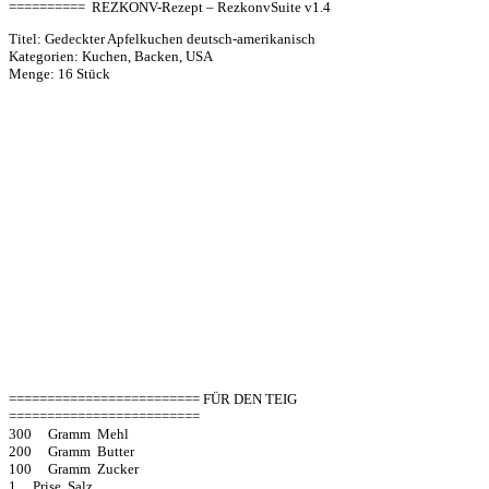
========== REZKONV-Rezept – RezkonvSuite v1.4
Titel: Gedeckter Apfelkuchen deutsch-amerikanisch
Kategorien: Kuchen, Backen, USA
Menge: 16 Stück
========================= FÜR DEN TEIG
=========================
300 Gramm Mehl
200 Gramm Butter
100 Gramm Zucker
1 Prise Salz