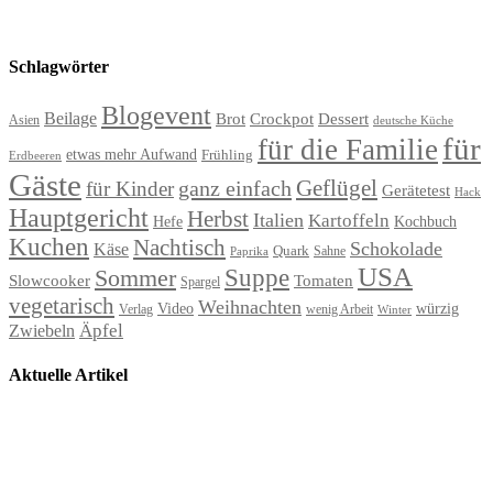
Schlagwörter
Blogevent
Beilage
Brot
Crockpot
Dessert
Asien
deutsche Küche
für
für die Familie
etwas mehr Aufwand
Frühling
Erdbeeren
Gäste
Geflügel
ganz einfach
für Kinder
Gerätetest
Hack
Hauptgericht
Herbst
Italien
Kartoffeln
Hefe
Kochbuch
Kuchen
Nachtisch
Schokolade
Käse
Quark
Sahne
Paprika
USA
Suppe
Sommer
Slowcooker
Tomaten
Spargel
vegetarisch
Weihnachten
Video
würzig
Verlag
wenig Arbeit
Winter
Äpfel
Zwiebeln
Aktuelle Artikel