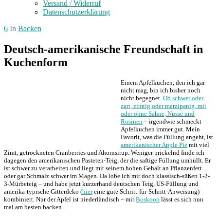
Versand / Widerruf
Datenschutzerklärung
6
In
Backen
Deutsch-amerikanische Freundschaft in
Kuchenform
Einem Apfelkuchen, den ich gar
nicht mag, bin ich bisher noch
nicht begegnet.
Ob schwer oder
zart, zimtig oder marzipanig, mit
oder ohne Sahne, Nüsse und
Rosinen
– irgendwie schmeckt
Apfelkuchen immer gut. Mein
Favorit, was die Füllung angeht, ist
amerikanischer Apple Pie
mit viel
Zimt, getrockneten Cranberries und Ahornsirup. Weniger prickelnd finde ich
dagegen den amerikanischen Pasteten-Teig, der die saftige Füllung umhüllt. Er
ist schwer zu verarbeiten und liegt mit seinem hohen Gehalt an Pflanzenfett
oder gar Schmalz schwer im Magen. Da lobe ich mir doch klassisch-süßen 1-2-
3-Mürbeteig – und habe jetzt kurzerhand deutschen Teig, US-Füllung und
amerika-typische Gitterdeko (
hier
eine gute Schritt-für-Schritt-Anweisung)
kombiniert. Nur der Apfel ist niederländisch – mit
Boskoop
lässt es sich nun
mal am besten backen.