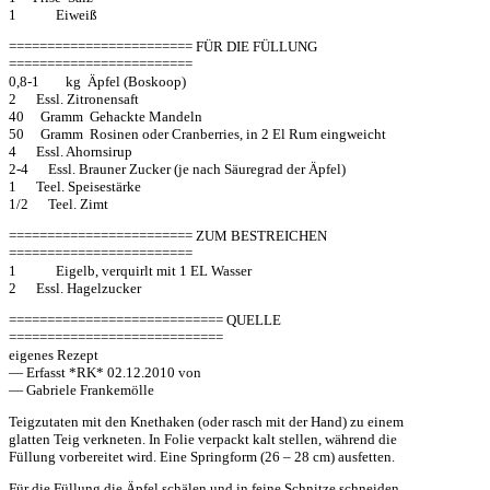
1 Eiweiß
======================== FÜR DIE FÜLLUNG
========================
0,8-1 kg Äpfel (Boskoop)
2 Essl. Zitronensaft
40 Gramm Gehackte Mandeln
50 Gramm Rosinen oder Cranberries, in 2 El Rum eingweicht
4 Essl. Ahornsirup
2-4 Essl. Brauner Zucker (je nach Säuregrad der Äpfel)
1 Teel. Speisestärke
1/2 Teel. Zimt
======================== ZUM BESTREICHEN
========================
1 Eigelb, verquirlt mit 1 EL Wasser
2 Essl. Hagelzucker
============================ QUELLE
============================
eigenes Rezept
— Erfasst *RK* 02.12.2010 von
— Gabriele Frankemölle
Teigzutaten mit den Knethaken (oder rasch mit der Hand) zu einem
glatten Teig verkneten. In Folie verpackt kalt stellen, während die
Füllung vorbereitet wird. Eine Springform (26 – 28 cm) ausfetten.
Für die Füllung die Äpfel schälen und in feine Schnitze schneiden,