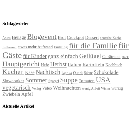
Schlagwörter
Blogevent
Beilage
Brot
Crockpot
Dessert
Asien
deutsche Küche
für
für die Familie
etwas mehr Aufwand
Frühling
Erdbeeren
Gäste
Geflügel
ganz einfach
für Kinder
Gerätetest
Hack
Hauptgericht
Herbst
Italien
Kartoffeln
Hefe
Kochbuch
Kuchen
Nachtisch
Schokolade
Käse
Quark
Sahne
Paprika
USA
Suppe
Sommer
Slowcooker
Tomaten
Spargel
vegetarisch
Weihnachten
Video
würzig
Verlag
wenig Arbeit
Winter
Äpfel
Zwiebeln
Aktuelle Artikel