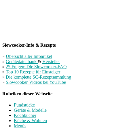
Slowcooker-Info & Rezepte
»
Übersicht aller Infoartikel
»
Gerätedatenbank
&
Hersteller
»
25 Fragen: Die Slowcooker-FAQ
»
Top 10 Rezepte für Einsteiger
»
Die komplette SC-Rezeptsammlung
»
Slowcooker-Videos bei YouTube
Rubriken dieser Webseite
Fundstücke
Geräte & Modelle
Kochbücher
Küche & Wohnen
Menüs