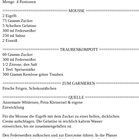
Menge: 4 Portionen
============================== MOUSSE ========================
2 Eigelb
75 Gramm Zucker
5 Scheiben Gelatine
300 ml Federweißer
250 ml Sahne
2 Eiweiß
========================== TRAUBENKOMPOTT ==================
60 Gramm Zucker
300 ml Federweißer
1/2 Zitrone; den Saft
1 Teel. Speisestärke
300 Gramm Kernlose grüne Trauben
=========================== ZUM GARNIEREN ===================
Frische Feigen, Schokostäbchen
============================== QUELLE ========================
Annemarie Wildeisen, Petra Kleineisel & eigene
Entwicklung
Für die Mousse die Eigelb mit dem Zucker zu einer hellen, dicklichen
Creme aufschlagen. Die Gelatine in reichlich kaltem Wasser
einweichen, bis sie zusammengefallen ist.
Den Federweißen aufkochen und zur Eiercreme rühren. In die Pfanne