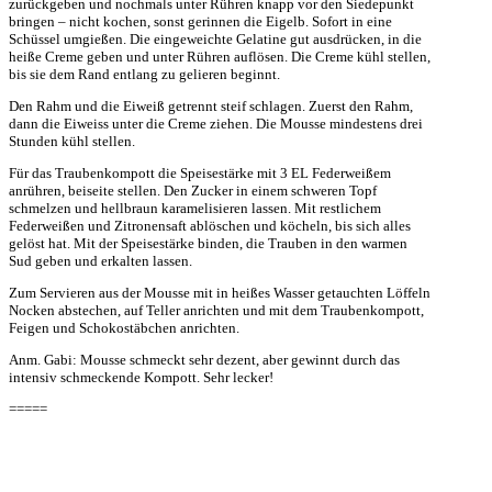
zurückgeben und nochmals unter Rühren knapp vor den Siedepunkt
bringen – nicht kochen, sonst gerinnen die Eigelb. Sofort in eine
Schüssel umgießen. Die eingeweichte Gelatine gut ausdrücken, in die
heiße Creme geben und unter Rühren auflösen. Die Creme kühl stellen,
bis sie dem Rand entlang zu gelieren beginnt.
Den Rahm und die Eiweiß getrennt steif schlagen. Zuerst den Rahm,
dann die Eiweiss unter die Creme ziehen. Die Mousse mindestens drei
Stunden kühl stellen.
Für das Traubenkompott die Speisestärke mit 3 EL Federweißem
anrühren, beiseite stellen. Den Zucker in einem schweren Topf
schmelzen und hellbraun karamelisieren lassen. Mit restlichem
Federweißen und Zitronensaft ablöschen und köcheln, bis sich alles
gelöst hat. Mit der Speisestärke binden, die Trauben in den warmen
Sud geben und erkalten lassen.
Zum Servieren aus der Mousse mit in heißes Wasser getauchten Löffeln
Nocken abstechen, auf Teller anrichten und mit dem Traubenkompott,
Feigen und Schokostäbchen anrichten.
Anm. Gabi: Mousse schmeckt sehr dezent, aber gewinnt durch das
intensiv schmeckende Kompott. Sehr lecker!
=====