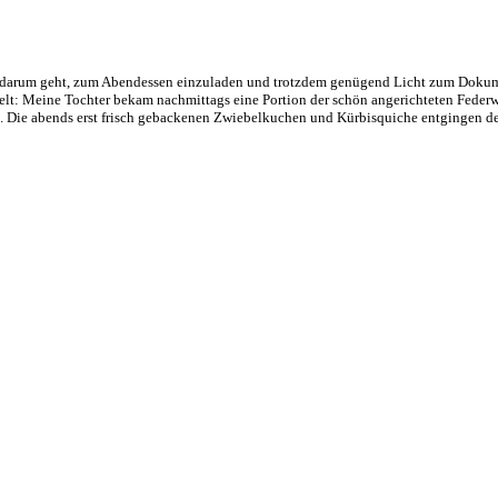
es darum geht, zum Abendessen einzuladen und trotzdem genügend Licht zum Dokum
lt: Meine Tochter bekam nachmittags eine Portion der schön angerichteten Federw
. Die abends erst frisch gebackenen Zwiebelkuchen und Kürbisquiche entgingen d