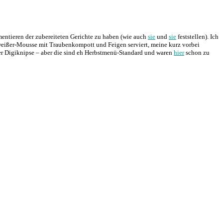
entieren der zubereiteten Gerichte zu haben (wie auch
sie
und
sie
feststellen). Ich
eißer-Mousse mit Traubenkompott und Feigen serviert, meine kurz vorbei
er Digiknipse – aber die sind eh Herbstmenü-Standard und waren
hier
schon zu