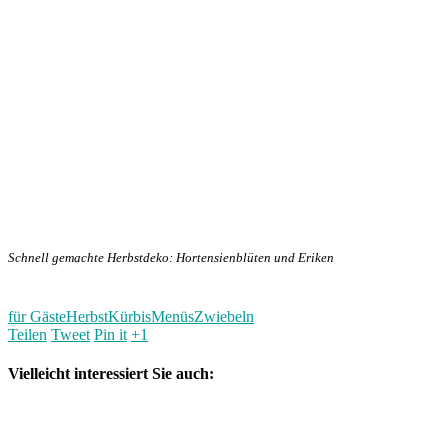
Schnell gemachte Herbstdeko: Hortensienblüten und Eriken
für Gäste
Herbst
Kürbis
Menüs
Zwiebeln
Teilen
Tweet
Pin it
+1
Vielleicht interessiert Sie auch: