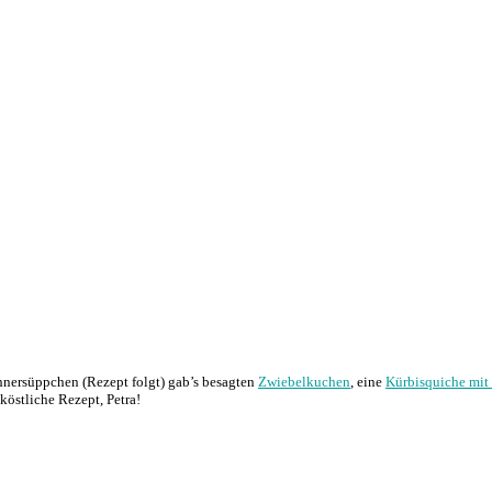
hnersüppchen (Rezept folgt) gab’s besagten
Zwiebelkuchen
, eine
Kürbisquiche mit
östliche Rezept, Petra!