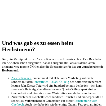
Und was gab es zu essen beim
Herbstmenü?
Nun, ein Menüpunkt – der Zwiebelkuchen – steht sowieso fest. Den Rest habe
ich, wie oben schon ausgeführt, danach ausgerichtet, was aus dem Garten
dringend weg musste 🙂 Hier also die Speisenfolge für das
gut vorzubereitende
Herbstmenü
:
Zwiebelkuchen
, erneut nicht mit Hefe- oder Mürbeteig zubereite,
sondern mit dem
“entfetteten” Quark-Öl-Teig
der Kartoffelquiche vom
letzten Jahr. Dieser Teig wird ein Standard bei mir, denke ich – ich kann
zwar auch Hefeteig, aber dieser lockere Quark-Öl-Teig spart einige
Gramm Fett und lässt sich ohne Wartezeiten wunderbar verarbeiten.
Zusätzlich zum Zwiebelkuchen landeten Tomaten und ein wegen MHD
schnell zu verbrauchender Camembert auf dieser
Tomatentarte vom
Chefkoch
. Auch hier habe ich wieder einige Gramm Fett gespart, indem