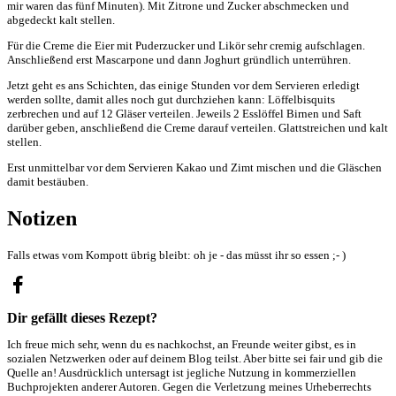
mir waren das fünf Minuten). Mit Zitrone und Zucker abschmecken und
abgedeckt kalt stellen.
Für die Creme die Eier mit Puderzucker und Likör sehr cremig aufschlagen.
Anschließend erst Mascarpone und dann Joghurt gründlich unterrühren.
Jetzt geht es ans Schichten, das einige Stunden vor dem Servieren erledigt
werden sollte, damit alles noch gut durchziehen kann: Löffelbisquits
zerbrechen und auf 12 Gläser verteilen. Jeweils 2 Esslöffel Birnen und Saft
darüber geben, anschließend die Creme darauf verteilen. Glattstreichen und kalt
stellen.
Erst unmittelbar vor dem Servieren Kakao und Zimt mischen und die Gläschen
damit bestäuben.
Notizen
Falls etwas vom Kompott übrig bleibt: oh je - das müsst ihr so essen ;- )
Dir gefällt dieses Rezept?
Ich freue mich sehr, wenn du es nachkochst, an Freunde weiter gibst, es in
sozialen Netzwerken oder auf deinem Blog teilst. Aber bitte sei fair und gib die
Quelle an! Ausdrücklich untersagt ist jegliche Nutzung in kommerziellen
Buchprojekten anderer Autoren. Gegen die Verletzung meines Urheberrechts