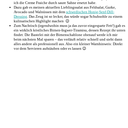
ich die Creme Fraiche durch saure Sahne ersetzt habe.
Dazu gab es meinen aktuellen Lieblingssalat aus Feldsalat, Gurke,
Avocado und Walnüssen mit dem
schwedischen Honig-Senf-Dill-
Dressing
. Das Zeug ist so lecker, das würde sogar Schuhsohle zu einem
kulinarischen Highlight machen 😉
Zum Nachtisch (irgendwohin muss ja das zuvor eingesparte Fett!) gab es
ein wirklich köstliches Birnen-Ingwer-Tiramisu, dessen Rezept ihr unten
findet. Die Bastelei mit der Birnenschablone obenauf werde ich mir
beim nächsten Mal sparen – das verläuft relativ schnell und sieht dann
alles andere als professionell aus. Also ein kleiner Warnhinweis: Direkt
vor dem Servieren aufstäuben oder es lassen 😉