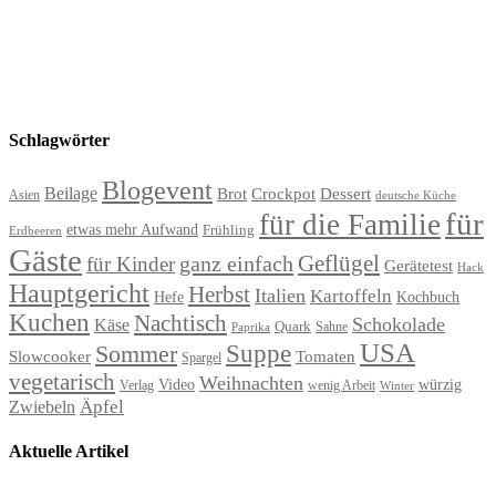
Schlagwörter
Blogevent
Beilage
Brot
Crockpot
Dessert
Asien
deutsche Küche
für
für die Familie
etwas mehr Aufwand
Frühling
Erdbeeren
Gäste
Geflügel
ganz einfach
für Kinder
Gerätetest
Hack
Hauptgericht
Herbst
Italien
Kartoffeln
Hefe
Kochbuch
Kuchen
Nachtisch
Schokolade
Käse
Quark
Sahne
Paprika
USA
Suppe
Sommer
Slowcooker
Tomaten
Spargel
vegetarisch
Weihnachten
Video
würzig
Verlag
wenig Arbeit
Winter
Äpfel
Zwiebeln
Aktuelle Artikel