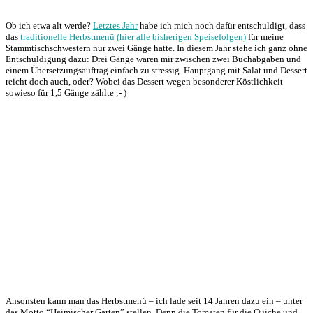
Ob ich etwa alt werde?
Letztes Jahr
habe ich mich noch dafür entschuldigt, dass
das
traditionelle Herbstmenü (hier alle bisherigen Speisefolgen)
für meine
Stammtischschwestern nur zwei Gänge hatte. In diesem Jahr stehe ich ganz ohne
Entschuldigung dazu: Drei Gänge waren mir zwischen zwei Buchabgaben und
einem Übersetzungsauftrag einfach zu stressig. Hauptgang mit Salat und Dessert
reicht doch auch, oder? Wobei das Dessert wegen besonderer Köstlichkeit
sowieso für 1,5 Gänge zählte ;- )
Ansonsten kann man das Herbstmenü – ich lade seit 14 Jahren dazu ein – unter
das Motto “Heimischer Garten” stellen. Denn die Tomaten für die Quiche und