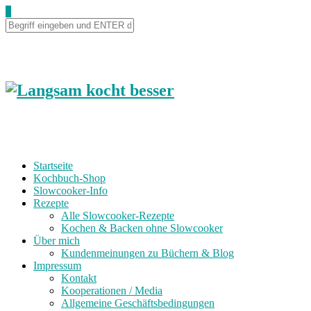
Skip
0
to
Recipe
Startseite
Kochbuch-Shop
Slowcooker-Info
Rezepte
Alle Slowcooker-Rezepte
Kochen & Backen ohne Slowcooker
Über mich
Kundenmeinungen zu Büchern & Blog
Impressum
Kontakt
Kooperationen / Media
Allgemeine Geschäftsbedingungen