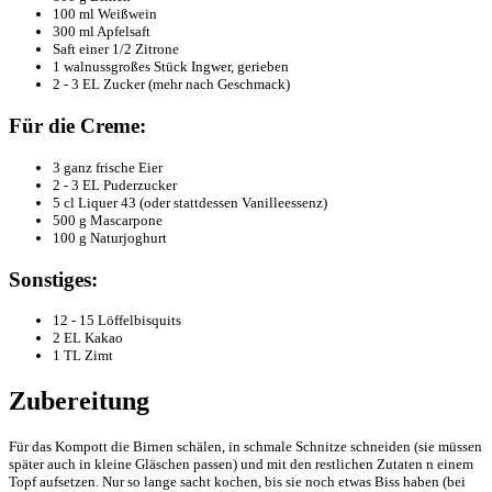
100 ml Weißwein
300 ml Apfelsaft
Saft einer 1/2 Zitrone
1 walnussgroßes Stück Ingwer, gerieben
2 - 3 EL Zucker (mehr nach Geschmack)
Für die Creme:
3 ganz frische Eier
2 - 3 EL Puderzucker
5 cl Liquer 43 (oder stattdessen Vanilleessenz)
500 g Mascarpone
100 g Naturjoghurt
Sonstiges:
12 - 15 Löffelbisquits
2 EL Kakao
1 TL Zimt
Zubereitung
Für das Kompott die Birnen schälen, in schmale Schnitze schneiden (sie müssen
später auch in kleine Gläschen passen) und mit den restlichen Zutaten n einem
Topf aufsetzen. Nur so lange sacht kochen, bis sie noch etwas Biss haben (bei