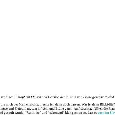
ch um einen Eintopf mit Fleisch und Gemüse, der in Wein und Brühe geschmort wird.
ie mich per Mail erreichte, musste ich dann doch passen: Was ist denn Bäcköffje?
emüse und Fleisch langsam in Wein und Brühe garen. Am Waschtag füllten die Frauen
nd gespült wurde. “Resthitze” und “schonend” klang schon so, dass es
auch im Slo