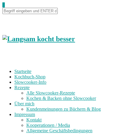
Skip
0
to
Recipe
Startseite
Kochbuch-Shop
Slowcooker-Info
Rezepte
Alle Slowcooker-Rezepte
Kochen & Backen ohne Slowcooker
Über mich
Kundenmeinungen zu Büchern & Blog
Impressum
Kontakt
Kooperationen / Media
Allgemeine Geschäftsbedingungen