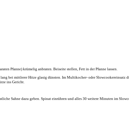
ten Pfanne) krümelig anbraten. Beiseite stellen, Fett in der Pfanne lassen.
ng bei mittlerer Hitze glasig dünsten. Im Multikocher- oder Slowcookereinsatz di
rze ins Gericht.
stliche Sahne dazu geben. Spinat einrühren und alles 30 weitere Minuten im Slow