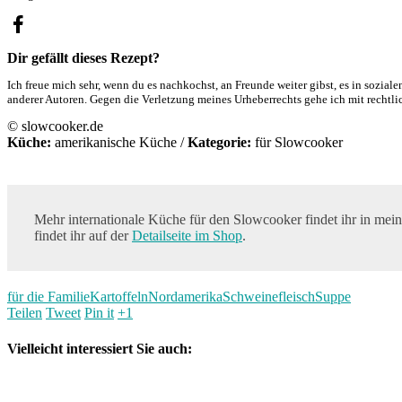
Dir gefällt dieses Rezept?
Ich freue mich sehr, wenn du es nachkochst, an Freunde weiter gibst, es in sozial
anderer Autoren. Gegen die Verletzung meines Urheberrechts gehe ich mit rechtli
© slowcooker.de
Küche:
amerikanische Küche
/
Kategorie:
für Slowcooker
Mehr internationale Küche für den Slowcooker findet ihr in m
findet ihr auf der
Detailseite im Shop
.
für die Familie
Kartoffeln
Nordamerika
Schweinefleisch
Suppe
Teilen
Tweet
Pin it
+1
Vielleicht interessiert Sie auch: