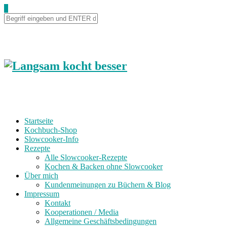
Skip
0
to
Recipe
Startseite
Kochbuch-Shop
Slowcooker-Info
Rezepte
Alle Slowcooker-Rezepte
Kochen & Backen ohne Slowcooker
Über mich
Kundenmeinungen zu Büchern & Blog
Impressum
Kontakt
Kooperationen / Media
Allgemeine Geschäftsbedingungen