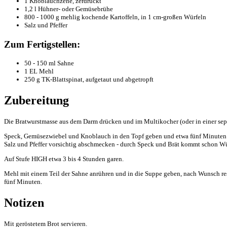
1 Knoblauchzehe, zerdrückt
1,2 l Hühner- oder Gemüsebrühe
800 - 1000 g mehlig kochende Kartoffeln, in 1 cm-großen Würfeln
Salz und Pfeffer
Zum Fertigstellen:
50 - 150 ml Sahne
1 EL Mehl
250 g TK-Blattspinat, aufgetaut und abgetropft
Zubereitung
Die Bratwurstmasse aus dem Darm drücken und im Multikocher (oder in einer separa
Speck, Gemüsezwiebel und Knoblauch in den Topf geben und etwa fünf Minuten la
Salz und Pfeffer vorsichtig abschmecken - durch Speck und Brät kommt schon Wü
Auf Stufe HIGH etwa 3 bis 4 Stunden garen.
Mehl mit einem Teil der Sahne anrühren und in die Suppe geben, nach Wunsch re
fünf Minuten.
Notizen
Mit geröstetem Brot servieren.