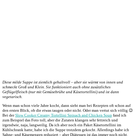
Diese milde Suppe ist ziemlich gehaltvoll – aber sie wärmt von innen und
schmeckt Groß und Klein. Sie funktioniert auch ohne zusätzliches
Geflügelfleisch (nur mit Gemüsebrühe und Käsetortellini) und ist dann
vegetarisch.
Wenn man schon viele Jahre kocht, dann sieht man bei Rezepten oft schon auf
den ersten Blick, ob die etwas taugen oder nicht. Oder man vertut sich völlig 😉
Bei der
Slow Cooker Creamy Tortellini Spinach and Chicken Soup
fand ich
zum Beispiel das Foto toll, aber die Zutaten klangen sehr fettreich und
irgendwie, naja, langweilig. Da ich aber noch ein Paket Käsetortellini im
Kühlschrank hatte, habe ich die Suppe trotzdem gekocht. Allerdings habe ich
Sahne- und Käsemengen reduziert – aber Diätessen ist das immer noch nicht.