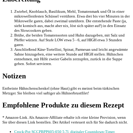
Zwiebel, Knoblauch, Basilikum, Mehl, Tomatenmark und Öl in einer
mikrowellenfesten Schüssel verrühren. Etwa drei bis vier Minuten in der
Mikrowelle garen, dabei zweimal umrühren. Die entstehende Paste (ja,
sieht komisch aus, macht aber nix, löst sich später auf!) in den Einsatz
des Slowcookers geben.
Brühe, die beiden Tomatensorten und Huhn dazugeben, mit Salz und
Pfeffer würzen. Auf Stufe LOW etwa 5 - 6, auf HIGH etwa 3 Stunden
garen.
Anschließend Käse-Tortellini, Spinat, Parmesan und leicht angewärmte
Sahne hinzugeben, eine weitere Stunde auf HIGH stellen. Hühnchen
entnehmen, mit Hilfe zweier Gabeln zerzupfen, zurück in die Suppe
geben. Sofort servieren.
Notizen
Entbeinte Hähnchenschenkel (ohne Haut) gibt es meinst beim türkischen
Metzger. Sie bleiben viel saftiger als Hühnerbrustfilet!
Empfohlene Produkte zu diesem Rezept
* Amazon-Link. Als Amazon-Affiliate erhalte ich eine kleine Provision, wenn
Sie über diesen Link bestellen. Der Artikel verteuert sich für Sie dadurch nicht.
Crock-Pot SCCPBPP605-050 5,7l, digitaler Countdown-Timer,