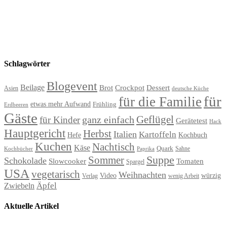
Schlagwörter
Blogevent
Beilage
Brot
Crockpot
Dessert
Asien
deutsche Küche
für
für die Familie
etwas mehr Aufwand
Frühling
Erdbeeren
Gäste
Geflügel
ganz einfach
für Kinder
Gerätetest
Hack
Hauptgericht
Herbst
Italien
Kartoffeln
Hefe
Kochbuch
Kuchen
Nachtisch
Käse
Quark
Sahne
Paprika
Kochbücher
Suppe
Sommer
Schokolade
Slowcooker
Tomaten
Spargel
USA
vegetarisch
Weihnachten
Video
würzig
Verlag
wenig Arbeit
Äpfel
Zwiebeln
Aktuelle Artikel