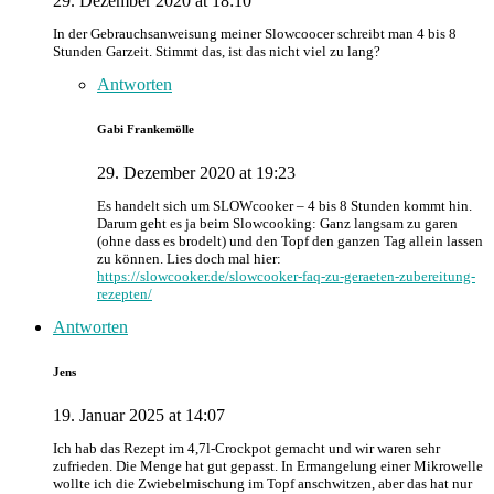
29. Dezember 2020 at 18:10
In der Gebrauchsanweisung meiner Slowcoocer schreibt man 4 bis 8
Stunden Garzeit. Stimmt das, ist das nicht viel zu lang?
Antworten
Gabi Frankemölle
29. Dezember 2020 at 19:23
Es handelt sich um SLOWcooker – 4 bis 8 Stunden kommt hin.
Darum geht es ja beim Slowcooking: Ganz langsam zu garen
(ohne dass es brodelt) und den Topf den ganzen Tag allein lassen
zu können. Lies doch mal hier:
https://slowcooker.de/slowcooker-faq-zu-geraeten-zubereitung-
rezepten/
Antworten
Jens
19. Januar 2025 at 14:07
Ich hab das Rezept im 4,7l-Crockpot gemacht und wir waren sehr
zufrieden. Die Menge hat gut gepasst. In Ermangelung einer Mikrowelle
wollte ich die Zwiebelmischung im Topf anschwitzen, aber das hat nur