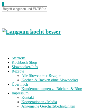
Skip
0
to
Recipe
Startseite
Kochbuch-Shop
Slowcooker-Info
Rezepte
Alle Slowcooker-Rezepte
Kochen & Backen ohne Slowcooker
Über mich
Kundenmeinungen zu Büchern & Blog
Impressum
Kontakt
Kooperationen / Media
Allgemeine Geschäftsbedingungen