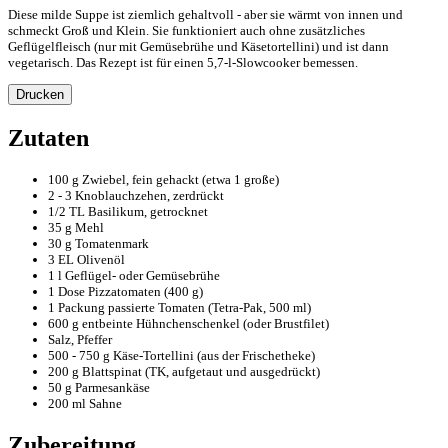
Diese milde Suppe ist ziemlich gehaltvoll - aber sie wärmt von innen und
schmeckt Groß und Klein. Sie funktioniert auch ohne zusätzliches
Geflügelfleisch (nur mit Gemüsebrühe und Käsetortellini) und ist dann
vegetarisch. Das Rezept ist für einen 5,7-l-Slowcooker bemessen.
Drucken
Zutaten
100 g Zwiebel, fein gehackt (etwa 1 große)
2 - 3 Knoblauchzehen, zerdrückt
1/2 TL Basilikum, getrocknet
35 g Mehl
30 g Tomatenmark
3 EL Olivenöl
1 l Geflügel- oder Gemüsebrühe
1 Dose Pizzatomaten (400 g)
1 Packung passierte Tomaten (Tetra-Pak, 500 ml)
600 g entbeinte Hühnchenschenkel (oder Brustfilet)
Salz, Pfeffer
500 - 750 g Käse-Tortellini (aus der Frischetheke)
200 g Blattspinat (TK, aufgetaut und ausgedrückt)
50 g Parmesankäse
200 ml Sahne
Zubereitung