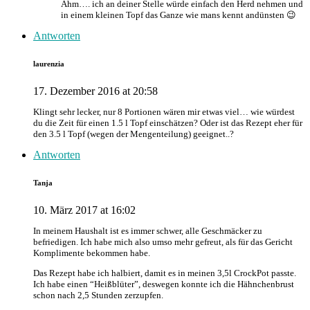
Ähm…. ich an deiner Stelle würde einfach den Herd nehmen und
in einem kleinen Topf das Ganze wie mans kennt andünsten 😉
Antworten
laurenzia
17. Dezember 2016 at 20:58
Klingt sehr lecker, nur 8 Portionen wären mir etwas viel… wie würdest
du die Zeit für einen 1.5 l Topf einschätzen? Oder ist das Rezept eher für
den 3.5 l Topf (wegen der Mengenteilung) geeignet..?
Antworten
Tanja
10. März 2017 at 16:02
In meinem Haushalt ist es immer schwer, alle Geschmäcker zu
befriedigen. Ich habe mich also umso mehr gefreut, als für das Gericht
Komplimente bekommen habe.
Das Rezept habe ich halbiert, damit es in meinen 3,5l CrockPot passte.
Ich habe einen “Heißblüter”, deswegen konnte ich die Hähnchenbrust
schon nach 2,5 Stunden zerzupfen.