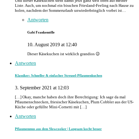
Und dieser Käsekuchen steht damit jetzt ganz weit oben auf meiner
Liste. Auch, um nochmal ein bisschen Friesland-Feeling nach Hause zu
holen, nachdem der Sommerurlaub unwiederbringlich vorbei ist…
Antworten
Gabi Frankemölle
10. August 2019 at 12:40
Dieser Käsekuchen ist wirklich grandios 😉
Antworten
Klassiker: Schneller & einfacher Streusel-Pflaumenkuchen
3. September 2021 at 12:03
[…] Okay, manche haben doch ihre Berechtigung: Ich sage da mal
Pflaumenschnecken, friesischer Käsekuchen, Plum Cobbler aus der US-
Küche oder gefüllte Mini-Cornetti mit […]
Antworten
Pflaumenmus aus dem Slowcooker | Langsam kocht besser