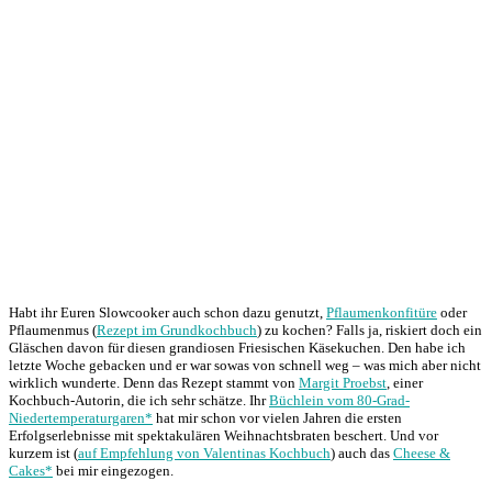
Habt ihr Euren Slowcooker auch schon dazu genutzt,
Pflaumenkonfitüre
oder
Pflaumenmus (
Rezept im Grundkochbuch
) zu kochen? Falls ja, riskiert doch ein
Gläschen davon für diesen grandiosen Friesischen Käsekuchen. Den habe ich
letzte Woche gebacken und er war sowas von schnell weg – was mich aber nicht
wirklich wunderte. Denn das Rezept stammt von
Margit Proebst
, einer
Kochbuch-Autorin, die ich sehr schätze. Ihr
Büchlein vom 80-Grad-
Niedertemperaturgaren*
hat mir schon vor vielen Jahren die ersten
Erfolgserlebnisse mit spektakulären Weihnachtsbraten beschert. Und vor
kurzem ist (
auf Empfehlung von Valentinas Kochbuch
) auch das
Cheese &
Cakes*
bei mir eingezogen.