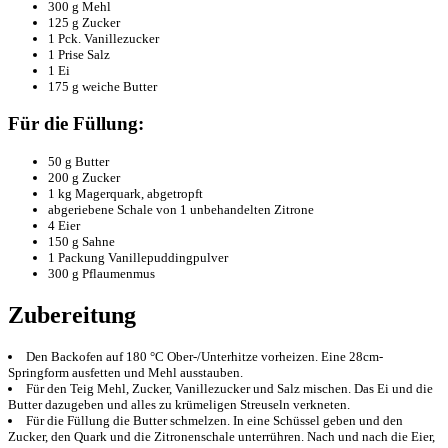
300 g Mehl
125 g Zucker
1 Pck. Vanillezucker
1 Prise Salz
1 Ei
175 g weiche Butter
Für die Füllung:
50 g Butter
200 g Zucker
1 kg Magerquark, abgetropft
abgeriebene Schale von 1 unbehandelten Zitrone
4 Eier
150 g Sahne
1 Packung Vanillepuddingpulver
300 g Pflaumenmus
Zubereitung
Den Backofen auf 180 °C Ober-/Unterhitze vorheizen. Eine 28cm-
Springform ausfetten und Mehl ausstauben.
Für den Teig Mehl, Zucker, Vanillezucker und Salz mischen. Das Ei und die
Butter dazugeben und alles zu krümeligen Streuseln verkneten.
Für die Füllung die Butter schmelzen. In eine Schüssel geben und den
Zucker, den Quark und die Zitronenschale unterrühren. Nach und nach die Eier,