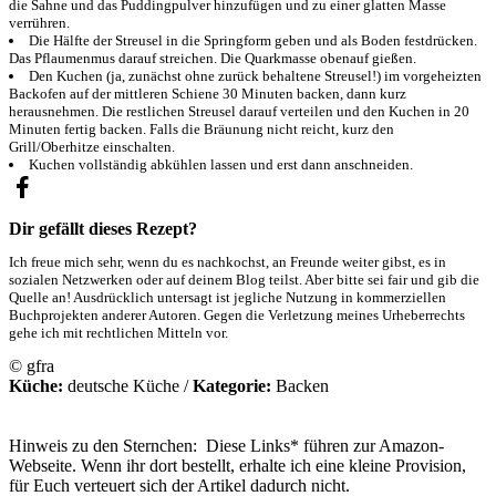
die Sahne und das Puddingpulver hinzufügen und zu einer glatten Masse
verrühren.
Die Hälfte der Streusel in die Springform geben und als Boden festdrücken.
Das Pflaumenmus darauf streichen. Die Quarkmasse obenauf gießen.
Den Kuchen (ja, zunächst ohne zurück behaltene Streusel!) im vorgeheizten
Backofen auf der mittleren Schiene 30 Minuten backen, dann kurz
herausnehmen. Die restlichen Streusel darauf verteilen und den Kuchen in 20
Minuten fertig backen. Falls die Bräunung nicht reicht, kurz den
Grill/Oberhitze einschalten.
Kuchen vollständig abkühlen lassen und erst dann anschneiden.
Dir gefällt dieses Rezept?
Ich freue mich sehr, wenn du es nachkochst, an Freunde weiter gibst, es in
sozialen Netzwerken oder auf deinem Blog teilst. Aber bitte sei fair und gib die
Quelle an! Ausdrücklich untersagt ist jegliche Nutzung in kommerziellen
Buchprojekten anderer Autoren. Gegen die Verletzung meines Urheberrechts
gehe ich mit rechtlichen Mitteln vor.
© gfra
Küche:
deutsche Küche
/
Kategorie:
Backen
Hinweis zu den Sternchen: Diese Links* führen zur Amazon-
Webseite. Wenn ihr dort bestellt, erhalte ich eine kleine Provision,
für Euch verteuert sich der Artikel dadurch nicht.