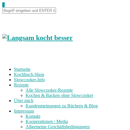
Skip
0
to
Recipe
Startseite
Kochbuch-Shop
Slowcooker-Info
Rezepte
Alle Slowcooker-Rezepte
Kochen & Backen ohne Slowcooker
Über mich
Kundenmeinungen zu Büchern & Blog
Impressum
Kontakt
Kooperationen / Media
Allgemeine Geschäftsbedingungen