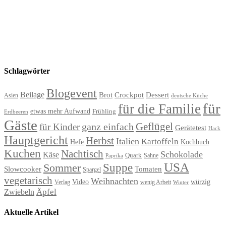
Schlagwörter
Blogevent
Beilage
Brot
Crockpot
Dessert
Asien
deutsche Küche
für
für die Familie
etwas mehr Aufwand
Frühling
Erdbeeren
Gäste
Geflügel
ganz einfach
für Kinder
Gerätetest
Hack
Hauptgericht
Herbst
Italien
Kartoffeln
Hefe
Kochbuch
Kuchen
Nachtisch
Schokolade
Käse
Quark
Sahne
Paprika
USA
Suppe
Sommer
Slowcooker
Tomaten
Spargel
vegetarisch
Weihnachten
Video
würzig
Verlag
wenig Arbeit
Winter
Äpfel
Zwiebeln
Aktuelle Artikel