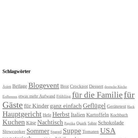
Schlagwörter
Blogevent
Beilage
Brot
Crockpot
Dessert
Asien
deutsche Küche
für
für die Familie
etwas mehr Aufwand
Frühling
Erdbeeren
Gäste
Geflügel
ganz einfach
für Kinder
Gerätetest
Hack
Hauptgericht
Herbst
Italien
Kartoffeln
Hefe
Kochbuch
Kuchen
Nachtisch
Schokolade
Käse
Quark
Sahne
Paprika
USA
Suppe
Sommer
Slowcooker
Tomaten
Spargel