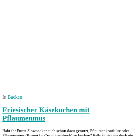
In
Backen
Friesischer Käsekuchen mit
Pflaumenmus
Habt ihr Euren Slowcooker auch schon dazu genutzt, Pflaumenkonfitüre oder
Pflaumenmus (Rezept im Grundkochbuch) zu kochen? Falls ja, riskiert doch ein