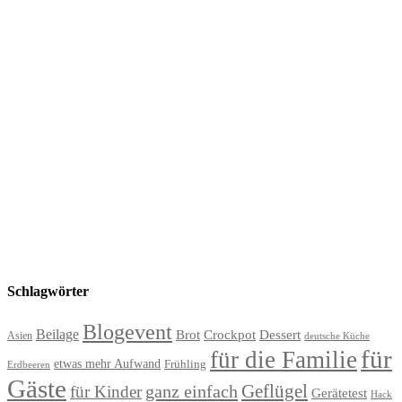
Schlagwörter
Blogevent
Beilage
Brot
Crockpot
Dessert
Asien
deutsche Küche
für
für die Familie
etwas mehr Aufwand
Frühling
Erdbeeren
Gäste
Geflügel
ganz einfach
für Kinder
Gerätetest
Hack