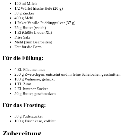
150 ml Milch
1/2 Würfel frische Hefe (20 g)
30 g Zucker
400 g Mehl
1 Paket Vanille-Puddingpulver (37 g)
75 g Butter (weich)
1 Ei (Größe L oder XL)
Prise Salz
Mehl (zum Bearbeiten)
Fett für die Form
Für die Füllung:
4 EL Pflaumenmus
250 g Zwetschgen, entsteint und in feine Scheibchen geschnitten
100 g Walnüsse, gehackt
1 TL Zimt
2 EL brauner Zucker
50 g Butter, geschmolzen
Für das Frosting:
50 g Puderzucker
100 g Frischkäse, vollfett
Zubereitung