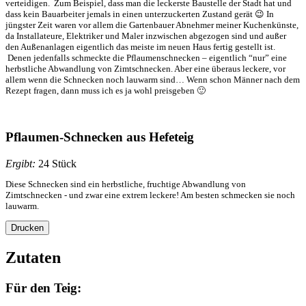
verteidigen. Zum Beispiel, dass man die leckerste Baustelle der Stadt hat und
dass kein Bauarbeiter jemals in einen unterzuckerten Zustand gerät 😉 In
jüngster Zeit waren vor allem die Gartenbauer Abnehmer meiner Kuchenkünste,
da Installateure, Elektriker und Maler inzwischen abgezogen sind und außer
den Außenanlagen eigentlich das meiste im neuen Haus fertig gestellt ist.
Denen jedenfalls schmeckte die Pflaumenschnecken – eigentlich “nur” eine
herbstliche Abwandlung von Zimtschnecken. Aber eine überaus leckere, vor
allem wenn die Schnecken noch lauwarm sind… Wenn schon Männer nach dem
Rezept fragen, dann muss ich es ja wohl preisgeben 🙂
Pflaumen-Schnecken aus Hefeteig
Ergibt:
24 Stück
Diese Schnecken sind ein herbstliche, fruchtige Abwandlung von
Zimtschnecken - und zwar eine extrem leckere! Am besten schmecken sie noch
lauwarm.
Drucken
Zutaten
Für den Teig: