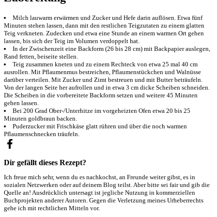
Milch lauwarm erwärmen und Zucker und Hefe darin auflösen. Etwa fünf
Minuten stehen lassen, dann mit den restlichen Teigzutaten zu einem glatten
Teig verkneten. Zudecken und etwa eine Stunde an einem warmen Ort gehen
lassen, bis sich der Teig im Volumen verdoppelt hat.
In der Zwischenzeit eine Backform (26 bis 28 cm) mit Backpapier auslegen,
Rand fetten, beiseite stellen.
Teig zusammen kneten und zu einem Rechteck von etwa 25 mal 40 cm
ausrollen. Mit Pflaumenmus bestreichen, Pflaumenstückchen und Walnüsse
darüber verteilen. Mit Zucker und Zimt bestreuen und mit Butter beträufeln.
Von der langen Seite her aufrollen und in etwa 3 cm dicke Scheiben schneiden.
Die Scheiben in die vorbereitete Backform setzen und weitere 45 Minuten
gehen lassen.
Bei 200 Grad Ober-/Unterhitze im vorgeheizten Ofen etwa 20 bis 25
Minuten goldbraun backen.
Puderzucker mit Frischkäse glatt rühren und über die noch warmen
Pflaumenschnecken träufeln.
Dir gefällt dieses Rezept?
Ich freue mich sehr, wenn du es nachkochst, an Freunde weiter gibst, es in
sozialen Netzwerken oder auf deinem Blog teilst. Aber bitte sei fair und gib die
Quelle an! Ausdrücklich untersagt ist jegliche Nutzung in kommerziellen
Buchprojekten anderer Autoren. Gegen die Verletzung meines Urheberrechts
gehe ich mit rechtlichen Mitteln vor.