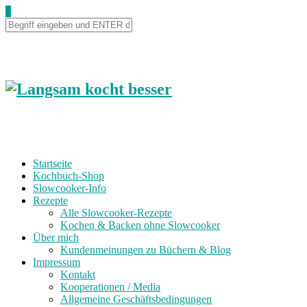
Skip
0
to
Recipe
Startseite
Kochbuch-Shop
Slowcooker-Info
Rezepte
Alle Slowcooker-Rezepte
Kochen & Backen ohne Slowcooker
Über mich
Kundenmeinungen zu Büchern & Blog
Impressum
Kontakt
Kooperationen / Media
Allgemeine Geschäftsbedingungen