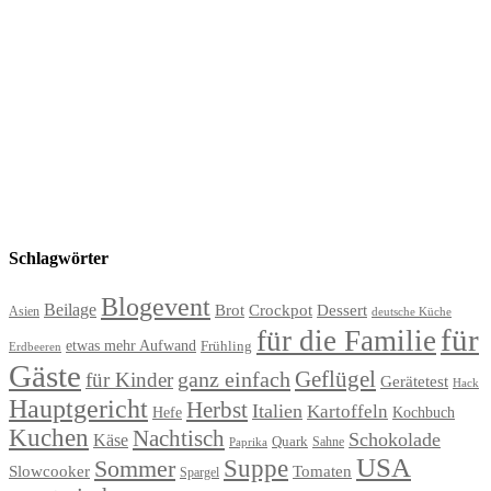
Schlagwörter
Blogevent
Beilage
Brot
Crockpot
Dessert
Asien
deutsche Küche
für
für die Familie
etwas mehr Aufwand
Frühling
Erdbeeren
Gäste
Geflügel
ganz einfach
für Kinder
Gerätetest
Hack
Hauptgericht
Herbst
Italien
Kartoffeln
Hefe
Kochbuch
Kuchen
Nachtisch
Schokolade
Käse
Quark
Sahne
Paprika
USA
Suppe
Sommer
Slowcooker
Tomaten
Spargel