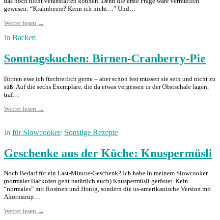
das noch nicht veranstalten können. Denn die erste Frage wäre vermutlich
gewesen: “Krahnbeere? Kenn ich nicht…” Und…
Weiter lesen →
In
Backen
Sonntagskuchen: Birnen-Cranberry-Pie
Birnen esse ich fürchterlich gerne – aber schön fest müssen sie sein und nicht zu
süß. Auf die sechs Exemplare, die da etwas vergessen in der Obstschale lagen,
traf…
Weiter lesen →
In
für Slowcooker
/
Sonstige Rezepte
Geschenke aus der Küche: Knuspermüsli
Noch Bedarf für ein Last-Minute-Geschenk? Ich habe in meinem Slowcooker
(normaler Backofen geht natürlich auch) Knuspermüsli geröstet. Kein
“normales” mit Rosinen und Honig, sondern die us-amerikanische Version mit
Ahornsirup…
Weiter lesen →