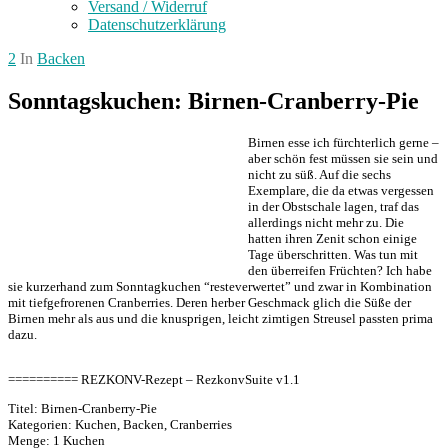
Versand / Widerruf
Datenschutzerklärung
2
In
Backen
Sonntagskuchen: Birnen-Cranberry-Pie
Birnen esse ich fürchterlich gerne –
aber schön fest müssen sie sein und
nicht zu süß. Auf die sechs
Exemplare, die da etwas vergessen
in der Obstschale lagen, traf das
allerdings nicht mehr zu. Die
hatten ihren Zenit schon einige
Tage überschritten. Was tun mit
den überreifen Früchten? Ich habe
sie kurzerhand zum Sonntagkuchen “resteverwertet” und zwar in Kombination
mit tiefgefrorenen Cranberries. Deren herber Geschmack glich die Süße der
Birnen mehr als aus und die knusprigen, leicht zimtigen Streusel passten prima
dazu.
========== REZKONV-Rezept – RezkonvSuite v1.1
Titel: Birnen-Cranberry-Pie
Kategorien: Kuchen, Backen, Cranberries
Menge: 1 Kuchen