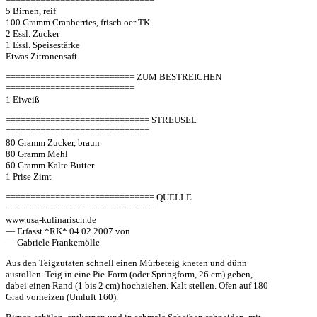
5 Birnen, reif
100 Gramm Cranberries, frisch oer TK
2 Essl. Zucker
1 Essl. Speisestärke
Etwas Zitronensaft
========================== ZUM BESTREICHEN
==========================
1 Eiweiß
============================= STREUSEL
=============================
80 Gramm Zucker, braun
80 Gramm Mehl
60 Gramm Kalte Butter
1 Prise Zimt
============================== QUELLE
==============================
www.usa-kulinarisch.de
— Erfasst *RK* 04.02.2007 von
— Gabriele Frankemölle
Aus den Teigzutaten schnell einen Mürbeteig kneten und dünn
ausrollen. Teig in eine Pie-Form (oder Springform, 26 cm) geben,
dabei einen Rand (1 bis 2 cm) hochziehen. Kalt stellen. Ofen auf 180
Grad vorheizen (Umluft 160).