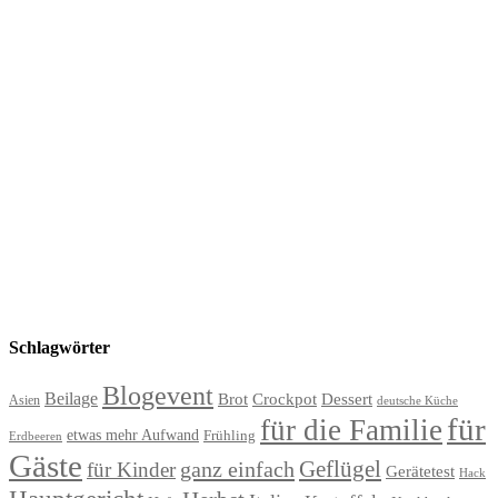
Schlagwörter
Blogevent
Beilage
Brot
Crockpot
Dessert
Asien
deutsche Küche
für
für die Familie
etwas mehr Aufwand
Frühling
Erdbeeren
Gäste
Geflügel
ganz einfach
für Kinder
Gerätetest
Hack