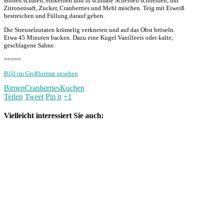
Birnen schälen, entkernen und in schmale Scheiben schneiden, mit
Zitronensaft, Zucker, Cranberries und Mehl mischen. Teig mit Eiweiß
bestreichen und Füllung darauf geben.
Die Streuselzutaten krümelig verkneten und auf das Obst bröseln.
Etwa 45 Minuten backen. Dazu eine Kugel Vanilleeis oder kalte,
geschlagene Sahne.
=====
Bild im Großformat ansehen
Birnen
Cranberries
Kuchen
Teilen
Tweet
Pin it
+1
Vielleicht interessiert Sie auch: