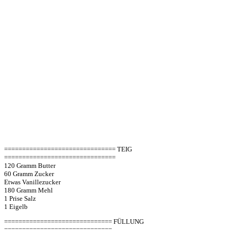
=============================== TEIG
===============================
120 Gramm Butter
60 Gramm Zucker
Etwas Vanillezucker
180 Gramm Mehl
1 Prise Salz
1 Eigelb
============================== FÜLLUNG
==============================