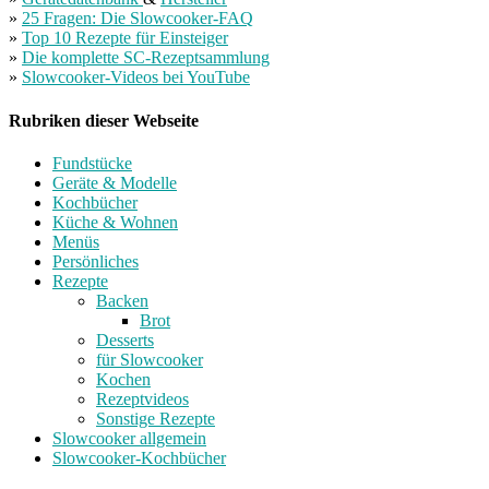
»
25 Fragen: Die Slowcooker-FAQ
»
Top 10 Rezepte für Einsteiger
»
Die komplette SC-Rezeptsammlung
»
Slowcooker-Videos bei YouTube
Rubriken dieser Webseite
Fundstücke
Geräte & Modelle
Kochbücher
Küche & Wohnen
Menüs
Persönliches
Rezepte
Backen
Brot
Desserts
für Slowcooker
Kochen
Rezeptvideos
Sonstige Rezepte
Slowcooker allgemein
Slowcooker-Kochbücher