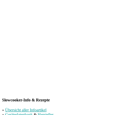
Slowcooker-Info & Rezepte
»
Übersicht aller Infoartikel
»
Gerätedatenbank
&
Hersteller