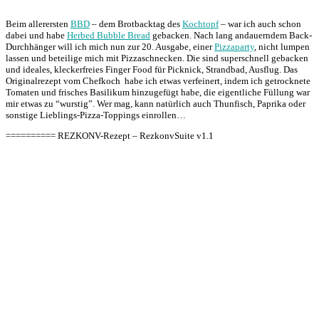
Beim allerersten
BBD
– dem Brotbacktag des
Kochtopf
– war ich auch schon
dabei und habe
Herbed Bubble Bread
gebacken. Nach lang andauerndem Back-
Durchhänger will ich mich nun zur 20. Ausgabe, einer
Pizzaparty
, nicht lumpen
lassen und beteilige mich mit Pizzaschnecken. Die sind superschnell gebacken
und ideales, kleckerfreies Finger Food für Picknick, Strandbad, Ausflug. Das
Originalrezept vom Chefkoch habe ich etwas verfeinert, indem ich getrocknete
Tomaten und frisches Basilikum hinzugefügt habe, die eigentliche Füllung war
mir etwas zu “wurstig”. Wer mag, kann natürlich auch Thunfisch, Paprika oder
sonstige Lieblings-Pizza-Toppings einrollen…
========== REZKONV-Rezept – RezkonvSuite v1.1