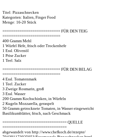
Titel: Pizzaschnecken
Kategorien: Italien, Finger Food
Menge: 16-20 Stück
=========================== FÜR DEN TEIG
===========================
400 Gramm Mehl
1 Würfel Hefe, frisch oder Trockenhefe
1 Essl. Olivenöl
1 Prise Zucker
1 Teel. Salz
=========================== FÜR DEN BELAG
===========================
4 Essl. Tomatenmark
1 Teel. Zucker
3 Zweige Rosmarin, groß
3 Essl. Wasser
200 Gramm Kochschinken, in Würfeln
2 Kugeln Mozzarella, geraspelt
50 Gramm getrocknete Tomaten, in Wasser eingeweicht
Basilikumblätter, frisch, nach Geschmack
============================== QUELLE
==============================
abgewandelt von http://www.chefkoch.de/rezepte/
704391173025053/Feuervogels-Pizzaschnecken.html