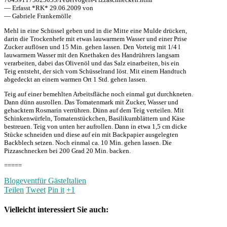
— Erfasst *RK* 29.06.2009 von
— Gabriele Frankemölle
Mehl in eine Schüssel geben und in die Mitte eine Mulde drücken,
darin die Trockenhefe mit etwas lauwarmem Wasser und einer Prise
Zucker auflösen und 15 Min. gehen lassen. Den Vorteig mit 1/4 l
lauwarmem Wasser mit den Knethaken des Handrührers langsam
verarbeiten, dabei das Olivenöl und das Salz einarbeiten, bis ein
Teig entsteht, der sich vom Schüsselrand löst. Mit einem Handtuch
abgedeckt an einem warmen Ort 1 Std. gehen lassen.
Teig auf einer bemehlten Arbeitsfläche noch einmal gut durchkneten.
Dann dünn ausrollen. Das Tomatenmark mit Zucker, Wasser und
gehacktem Rosmarin verrühren. Dünn auf dem Teig verteilen. Mit
Schinkenwürfeln, Tomatenstückchen, Basilikumblättern und Käse
bestreuen. Teig von unten her aufrollen. Dann in etwa 1,5 cm dicke
Stücke schneiden und diese auf ein mit Backpapier ausgelegten
Backblech setzen. Noch einmal ca. 10 Min. gehen lassen. Die
Pizzaschnecken bei 200 Grad 20 Min. backen.
=====
Blogevent
für Gäste
Italien
Teilen
Tweet
Pin it
+1
Vielleicht interessiert Sie auch: