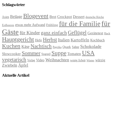
Schlagwörter
Blogevent
Beilage
Brot
Crockpot
Dessert
Asien
deutsche Küche
für
für die Familie
etwas mehr Aufwand
Frühling
Erdbeeren
Gäste
Geflügel
ganz einfach
für Kinder
Gerätetest
Hack
Hauptgericht
Herbst
Italien
Kartoffeln
Hefe
Kochbuch
Kuchen
Nachtisch
Schokolade
Käse
Quark
Sahne
Paprika
USA
Suppe
Sommer
Slowcooker
Tomaten
Spargel
vegetarisch
Weihnachten
Video
würzig
Verlag
wenig Arbeit
Winter
Äpfel
Zwiebeln
Aktuelle Artikel