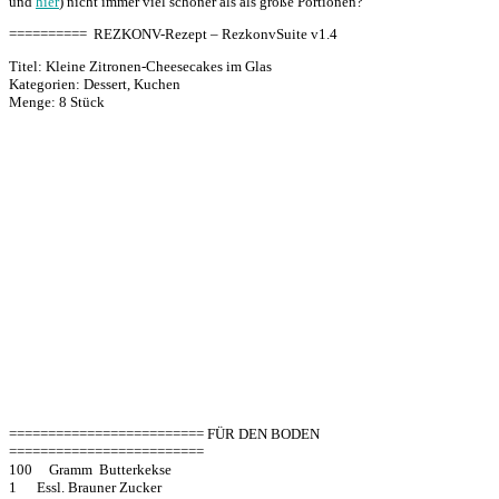
und
hier
) nicht immer viel schöner als als große Portionen?
========== REZKONV-Rezept – RezkonvSuite v1.4
Titel: Kleine Zitronen-Cheesecakes im Glas
Kategorien: Dessert, Kuchen
Menge: 8 Stück
========================= FÜR DEN BODEN
=========================
100 Gramm Butterkekse
1 Essl. Brauner Zucker