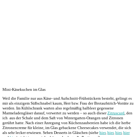
Mini-Käsekuchen im Glas
Weil die Familie nur aus Käse- und Aufschnitt-Frühstückern besteht, gelingt es
mir als einzigem Süßschnabel kaum, Herr bzw. Frau der Brotaufstrich-Vorräte zu
werden. Im Kühlschrank warten also regelmäßig halbleer gegessene
Marmeladengläser darauf, verwertet zu werden – so auch dieser
Zitruscurd
, den
ich aus der Schale und dem Saft von Wintergarten-Orangen und Zitronen
gerührt hatte. Nach einer Anregung von Küchenzaubereien habe ich die herbe
Zitronencreme für kleine, im Glas gebackene Cheesecakes verwendet, die sich
als sehr lecker erwiesen. Sehen Desserts in Gläschen (siehe
hier
,
hier
,
hier
,
hier