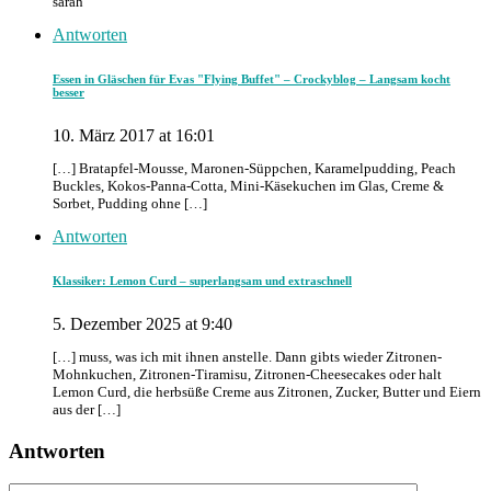
sarah
Antworten
Essen in Gläschen für Evas "Flying Buffet" – Crockyblog – Langsam kocht
besser
10. März 2017 at 16:01
[…] Bratapfel-Mousse, Maronen-Süppchen, Karamelpudding, Peach
Buckles, Kokos-Panna-Cotta, Mini-Käsekuchen im Glas, Creme &
Sorbet, Pudding ohne […]
Antworten
Klassiker: Lemon Curd – superlangsam und extraschnell
5. Dezember 2025 at 9:40
[…] muss, was ich mit ihnen anstelle. Dann gibts wieder Zitronen-
Mohnkuchen, Zitronen-Tiramisu, Zitronen-Cheesecakes oder halt
Lemon Curd, die herbsüße Creme aus Zitronen, Zucker, Butter und Eiern
aus der […]
Antworten