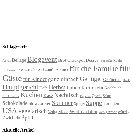
Schlagwörter
Blogevent
Beilage
Brot
Crockpot
Dessert
Asien
deutsche Küche
für
für die Familie
etwas mehr Aufwand
Frühling
Erdbeeren
Gäste
Geflügel
ganz einfach
für Kinder
Gerätetest
Hack
Hauptgericht
Herbst
Italien
Kartoffeln
Hefe
Kochbuch
Kuchen
Nachtisch
Käse
Quark
Sahne
Paprika
Kochbücher
Suppe
Sommer
Schokolade
Slowcooker
Tomaten
Spargel
USA
vegetarisch
Weihnachten
Video
würzig
Verlag
wenig Arbeit
Äpfel
Zwiebeln
Aktuelle Artikel