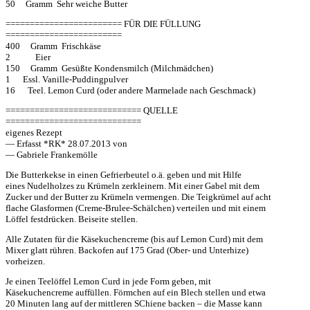
50 Gramm Sehr weiche Butter
======================== FÜR DIE FÜLLUNG
========================
400 Gramm Frischkäse
2 Eier
150 Gramm Gesüßte Kondensmilch (Milchmädchen)
1 Essl. Vanille-Puddingpulver
16 Teel. Lemon Curd (oder andere Marmelade nach Geschmack)
============================ QUELLE
============================
eigenes Rezept
— Erfasst *RK* 28.07.2013 von
— Gabriele Frankemölle
Die Butterkekse in einen Gefrierbeutel o.ä. geben und mit Hilfe
eines Nudelholzes zu Krümeln zerkleinern. Mit einer Gabel mit dem
Zucker und der Butter zu Krümeln vermengen. Die Teigkrümel auf acht
flache Glasformen (Creme-Brulee-Schälchen) verteilen und mit einem
Löffel festdrücken. Beiseite stellen.
Alle Zutaten für die Käsekuchencreme (bis auf Lemon Curd) mit dem
Mixer glatt rühren. Backofen auf 175 Grad (Ober- und Unterhize)
vorheizen.
Je einen Teelöffel Lemon Curd in jede Form geben, mit
Käsekuchencreme auffüllen. Förmchen auf ein Blech stellen und etwa
20 Minuten lang auf der mittleren SChiene backen – die Masse kann