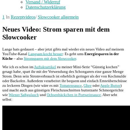
Versand / Widerruf
Datenschutzerklärung
1
In
Rezeptvideos
/
Slowcooker allgemein
Neues Video: Strom sparen mit dem
Slowcooker
Lange hats gedauert – aber jetzt gibts mal wieder ein neues Video auf meinem
YouTube-Kanal
Langsam kocht besser
: Es geht ums
Energiesparen in der
Küche
– also
Stromsparen mit dem Slowcooker
.
Wie ich es schon im
Auftaktartikel
zu meiner Mini-Serie “Günstig kochen”
gesagt habe, spart ihr mit der Verwendung des Schongarers eine ganze Menge
Strom. Denn sein Stromverbrauch ist erheblich geringer als der von Kochmulde
oder Backofen. Außerdem verarbeitet ihr bequem und einfach Ernteüberschüsse
zu leckeren Dingen (wie wäre es mit
Tomatensauce
,
Ghee
oder
Apple Butter
)
und macht auch aus günstigen Fleischzuschnitten butterzarte Schmorgerichte
wie
Wiener Saftgulasch
und
Ochsenbäckchen in Portweinsauce
. Aber seht
selbst: