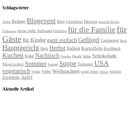
Schlagwörter
Blogevent
Beilage
Brot
Crockpot
Dessert
Asien
deutsche Küche
für
für die Familie
etwas mehr Aufwand
Frühling
Erdbeeren
Gäste
Geflügel
ganz einfach
für Kinder
Gerätetest
Hack
Hauptgericht
Herbst
Italien
Kartoffeln
Hefe
Kochbuch
Kuchen
Nachtisch
Schokolade
Käse
Quark
Sahne
Paprika
USA
Suppe
Sommer
Slowcooker
Tomaten
Spargel
vegetarisch
Weihnachten
Video
würzig
Verlag
wenig Arbeit
Winter
Äpfel
Zwiebeln
Aktuelle Artikel