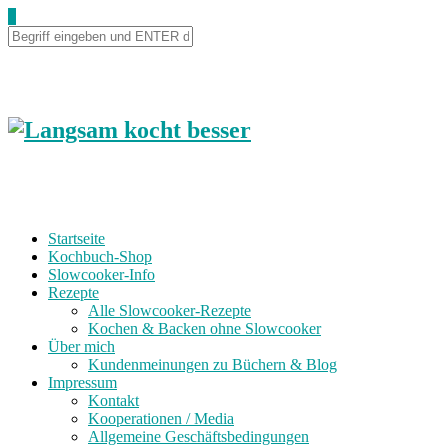
Skip
0
to
Recipe
Startseite
Kochbuch-Shop
Slowcooker-Info
Rezepte
Alle Slowcooker-Rezepte
Kochen & Backen ohne Slowcooker
Über mich
Kundenmeinungen zu Büchern & Blog
Impressum
Kontakt
Kooperationen / Media
Allgemeine Geschäftsbedingungen