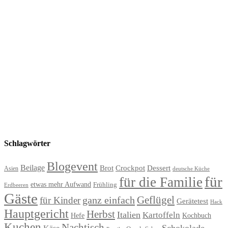
Schlagwörter
Blogevent
Beilage
Brot
Crockpot
Dessert
Asien
deutsche Küche
für
für die Familie
etwas mehr Aufwand
Frühling
Erdbeeren
Gäste
Geflügel
ganz einfach
für Kinder
Gerätetest
Hack
Hauptgericht
Herbst
Italien
Kartoffeln
Hefe
Kochbuch
Kuchen
Nachtisch
Schokolade