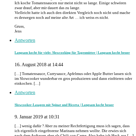
Ich koche Tomatensaucen nur meist nicht so lange. Einige schwören
zwar drauf, aber mir dauert das zu lange.
Vielleicht hatte ich auch den direkten Vergleich noch nicht und mache
es deswegen noch auf meine alte Art … ich weiss es nicht.
Gruss,
Jens
Antworten
Langsam kocht für viele: Slowcooking für Tagesmütter | Langsam kocht besser
16. August 2018 at 14:44
[…] Tomatensauce, Currysauce, Apfelmus oder Apple Butter lassen sich
im Slowcooker wunderbar en gros produzieren und dann einfrieren oder
einkochen. […]
Antworten
Slowcooker-Lasagen mit Spinat und Ricotta | Langsam kocht besser
9. Januar 2019 at 10:31
[…] wenig dafür ? Aber zu meiner Rechtfertigung muss ich sagen, dass
ich eigentlich eingefrorene Marinara nehmen wollte. Die erwies sich
nach dem Auftauen aber als Chili con Carne. Also habe ich Hack aus […]