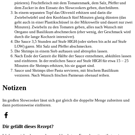
pürieren). Fruchtfleisch mit dem Tomatenmark, dem Salz, Pfeffer und
dem Zucker in den Einsatz des Slowcookers geben, durchrühren.
In einem separaten Topf das Olivenöl erhitzen und darin die
Zwiebelwürfel und den Knoblauch fünf Minuten glasig dünsten (das
geht auch in einer Plastikschüssel in der Mikrowelle und dauert nur zwei
Minuten). Zwiebeln zu den Tomaten geben, alles nach Wunsch mit
Oregano und Basilikum abschmecken (eher wenig, der Geschmack wird
durch die lange Kochzeit intensiver).
Die Sauce 3,5 Stunden auf Stufe HIGH (oder sieben bis acht auf Stufe
LOW) garen. Mit Salz und Pfeffer abschmecken.
Die Shrimps in einem Sieb auftauen und abtropfen lassen.
Nach Ende der Garzeit die Hälfte der Sauce entnehmen, abkühlen lassen
und einfrieren. In der restlichen Sauce auf Stufe HIGH für etwa 15 – 25
Minuten die Shrimps erhitzen, bis sie gagart sind.
Sauce und Shrimps über Pasta servieren, mit frischem Basilikum
verzieren. Nach Wunsch frischen Parmesan obenauf reiben.
Notizen
Im großen Slowcooker lässt sich gut gleich die doppelte Menge zubreiten und
dann portionsweise einfrieren.
Dir gefällt dieses Rezept?