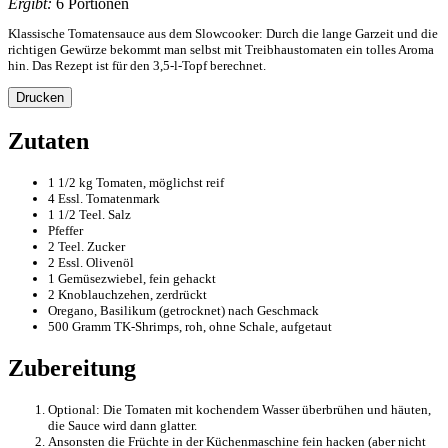
Ergibt:
6 Portionen
Klassische Tomatensauce aus dem Slowcooker: Durch die lange Garzeit und die
richtigen Gewürze bekommt man selbst mit Treibhaustomaten ein tolles Aroma
hin. Das Rezept ist für den 3,5-l-Topf berechnet.
Drucken
Zutaten
1 1/2 kg Tomaten, möglichst reif
4 Essl. Tomatenmark
1 1/2 Teel. Salz
Pfeffer
2 Teel. Zucker
2 Essl. Olivenöl
1 Gemüsezwiebel, fein gehackt
2 Knoblauchzehen, zerdrückt
Oregano, Basilikum (getrocknet) nach Geschmack
500 Gramm TK-Shrimps, roh, ohne Schale, aufgetaut
Zubereitung
Optional: Die Tomaten mit kochendem Wasser überbrühen und häuten,
die Sauce wird dann glatter.
Ansonsten die Früchte in der Küchenmaschine fein hacken (aber nicht