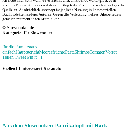
Ich freue mich sehr, wenn du es nachkochst, an Freunde weiter gibst, es in
sozialen Netzwerken oder auf deinem Blog teilst. Aber bitte sei fair und gib die
Quelle an! Ausdrücklich untersagt ist jegliche Nutzung in kommerziellen
Buchprojekten anderer Autoren. Gegen die Verletzung meines Urheberrechts
gehe ich mit rechtlichen Mitteln vor.
© Slowcooker.de
Kategorie:
für Slowcooker
für die Familie
ganz
einfach
Hauptgericht
Meeresfrüchte
Pasta
Shrimps
Tomaten
Vorrat
Teilen
Tweet
Pin it
+1
Vielleicht interessiert Sie auch:
Aus dem Slowcooker: Paprikatopf mit Hack