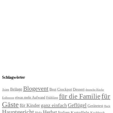
Schlagwörter
Blogevent
Beilage
Brot
Crockpot
Dessert
Asien
deutsche Küche
für
für die Familie
etwas mehr Aufwand
Frühling
Erdbeeren
Gäste
Geflügel
ganz einfach
für Kinder
Gerätetest
Hack
Hauptgericht
Herbst
Italien
Kartoffeln
Hefe
Kochbuch