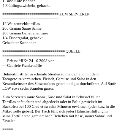
1 Dose Rote Bohnen
4 Frühlingszwiebeln, gehackt
=========================== ZUM SERVIEREN
===========================
12 Weizenmehltortillas
200 Gramm Saure Sahne
200 Gramm Geriebener Käse
1/4 Eisbergsalat, gehackt
Gehackter Koriander
============================== QUELLE
==============================
— Erfasst *RK* 24.10.2008 von
— Gabriele Frankemölle
Hühnerbrustfilet in schmale Streifen schneiden und mit dem
Tacogewürz vermischen. Fleisch, Gemüse und Salsa in den
Keramikeinsatz des Slowcookers geben und gut durchrühren. Auf Stufe
LOW etwa sechs Stunden garen.
Zum Servieren saure Sahne, Käse und Salat in Schüssel füllen.
Tortillas befeuchten und abgedeckt oder in Folie gewickelt im
Backofen bei 100 Grad etwa zehn Minuten erwärmen (oder kurz in die
Mikrowelle geben). Bei Tisch füllt sich jeder Hühnchenfüllung in
seine Tortilla und garniert nach Belieben mit Käse, saurer Sahne und
Eissalat.
=====