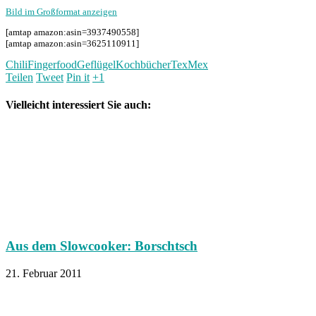
Bild im Großformat anzeigen
[amtap amazon:asin=3937490558]
[amtap amazon:asin=3625110911]
Chili
Fingerfood
Geflügel
Kochbücher
TexMex
Teilen
Tweet
Pin it
+1
Vielleicht interessiert Sie auch:
Aus dem Slowcooker: Borschtsch
21. Februar 2011