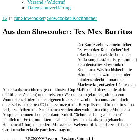
Versand / Widerruf
Datenschutzerklärung
12
In
für Slowcooker
/
Slowcooker-Kochbücher
Aus dem Slowcooker: Tex-Mex-Burritos
Der Kauf zweiter vermeintlicher
“Slowcooker-Kochbücher” bei
eBay hat mich wieder in meiner
Auffassung bestärkt: Es gibt (noch)
kein deutsches Slowcooker-
Kochbuch. Was ich bisher in die
Hände bekam, waren mehr oder
minder schlecht formatierte
Machwerke, entweder 1:1 aus dem
Amerikanischen übertragen (inklusive Cup-Maßen und hierzulande nicht
erhältlicher Zutaten) oder dreist von Webseiten abgekupfert, ob nun vom
Wunderkessel oder meiner eigenen hier. Es nutzt nix – ich muss wohl doch
eines selbst schreiben 🙂 Inhaltskonzept und Rezeptliste sind immerhin schon
fertig, Schreiben und Nachkochen werden aber wohl noch einige Monate in
Anspruch nehmen. In die geplante Rubrik “Schnelles Langsamkochen” –
nämlich mit Fertigprodukten – habe ich diese mexikanisch angehauchte
Hühnchenfüllung einsortiert. Mit warmen Weizentortillas und etwas frischer
Garnitur schmeckt sie ganz hervorragend.
========== REZKONV-Rezept – RezkonvSuite v1.1