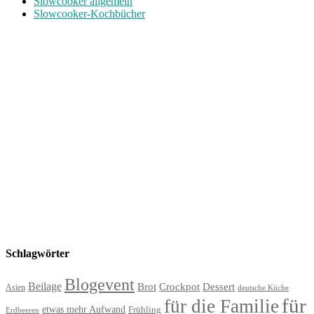
Slowcooker allgemein
Slowcooker-Kochbücher
Schlagwörter
Blogevent
Beilage
Brot
Crockpot
Dessert
Asien
deutsche Küche
für
für die Familie
etwas mehr Aufwand
Frühling
Erdbeeren