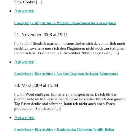
Slow Cooker […]
Antworten
Crockyblog » Blog Archive » Wanted: Testköchinnen für’s Crockybuch
21. November 2008 at 19:11
[…] nicht öffentlich machen – erstens ändert sich da vermutlich noch
reichlich, zweitens muss ich den Plagiatoren nicht noch zusätzliches
Futter liefern Erschienen: 21. November 2008 • Tags: Buch, […]
Antworten
Crockyblog » Blog Archive » Aus dem Crockpot: Serbische Bohnensuppe
30. März 2009 at 15:34
[…] in Word einfügen, formatieren und speichern. Da ich für das
(vermutlich) im Mai erscheinende Slowcooker-Kochbuch den ganzen
Tag Essen denke und schreibe, kann ich nicht auch noch Essen
produzieren. Stattdessen […]
Antworten
Crockyblog » Blog Archive » Kinderküche: Hähnchen-Tortilla-Rollen