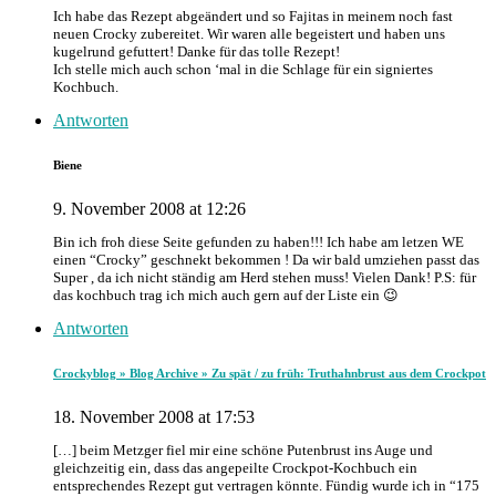
Ich habe das Rezept abgeändert und so Fajitas in meinem noch fast
neuen Crocky zubereitet. Wir waren alle begeistert und haben uns
kugelrund gefuttert! Danke für das tolle Rezept!
Ich stelle mich auch schon ‘mal in die Schlage für ein signiertes
Kochbuch.
Antworten
Biene
9. November 2008 at 12:26
Bin ich froh diese Seite gefunden zu haben!!! Ich habe am letzen WE
einen “Crocky” geschnekt bekommen ! Da wir bald umziehen passt das
Super , da ich nicht ständig am Herd stehen muss! Vielen Dank! P.S: für
das kochbuch trag ich mich auch gern auf der Liste ein 😉
Antworten
Crockyblog » Blog Archive » Zu spät / zu früh: Truthahnbrust aus dem Crockpot
18. November 2008 at 17:53
[…] beim Metzger fiel mir eine schöne Putenbrust ins Auge und
gleichzeitig ein, dass das angepeilte Crockpot-Kochbuch ein
entsprechendes Rezept gut vertragen könnte. Fündig wurde ich in “175