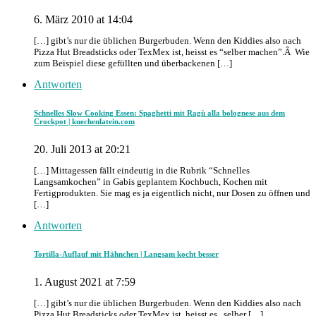
6. März 2010 at 14:04
[…] gibt’s nur die üblichen Burgerbuden. Wenn den Kiddies also nach
Pizza Hut Breadsticks oder TexMex ist, heisst es “selber machen”.Â Wie
zum Beispiel diese gefüllten und überbackenen […]
Antworten
Schnelles Slow Cooking Essen: Spaghetti mit Ragù alla bolognese aus dem
Crockpot | kuechenlatein.com
20. Juli 2013 at 20:21
[…] Mittagessen fällt eindeutig in die Rubrik “Schnelles
Langsamkochen” in Gabis geplantem Kochbuch, Kochen mit
Fertigprodukten. Sie mag es ja eigentlich nicht, nur Dosen zu öffnen und
[…]
Antworten
Tortilla-Auflauf mit Hähnchen | Langsam kocht besser
1. August 2021 at 7:59
[…] gibt’s nur die üblichen Burgerbuden. Wenn den Kiddies also nach
Pizza Hut Breadsticks oder TexMex ist, heisst es „selber […]