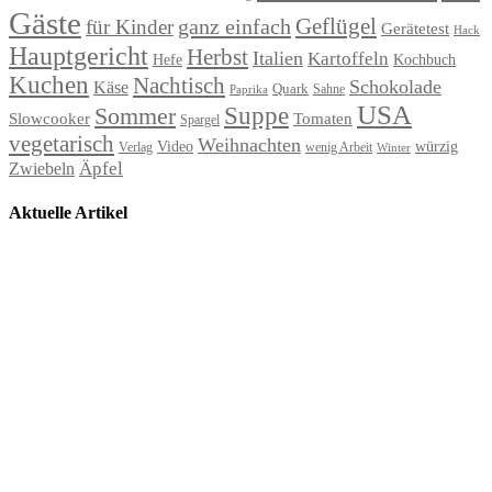
Gäste
Geflügel
ganz einfach
für Kinder
Gerätetest
Hack
Hauptgericht
Herbst
Italien
Kartoffeln
Hefe
Kochbuch
Kuchen
Nachtisch
Schokolade
Käse
Quark
Sahne
Paprika
USA
Suppe
Sommer
Slowcooker
Tomaten
Spargel
vegetarisch
Weihnachten
Video
würzig
Verlag
wenig Arbeit
Winter
Äpfel
Zwiebeln
Aktuelle Artikel