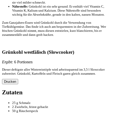
sie viel milder schmeckt.
Nährstoffe:
Grünkohl ist ein sehr gesund. Er enthält viel Vitamin C,
Vitamin K, Kalium und Kalzium. Diese Nährstoffe sind besonders
wichtig für die Abwehrkräfte, gerade in den kalten, nassen Monaten.
Zum Ganzjahres-Essen wird Grünkohl durch die Verwendung von
Tiefkühlgemüse. Das finde ich auch am bequemsten in der Zubereitung. Wer
frischen Grünkohl nimmt, muss diesen entstielen, kurz blanchieren, bis er
zusammenfällt und dann grob hacken.
Grünkohl westfälisch (Slowcooker)
Ergibt:
6 Portionen
Dieser deftigste aller Wintereintöpfe wird arbeitssparend im 3,5 l Slowcoker
zubereitet. Grünkohl, Kartoffeln und Fleisch garen gleich zusammen.
Drucken
Zutaten
25 g Schmalz
2 Zwiebeln, feinst gehackt
50 g Räucherspeck