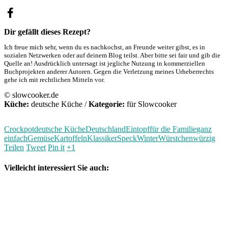
Dir gefällt dieses Rezept?
Ich freue mich sehr, wenn du es nachkochst, an Freunde weiter gibst, es in
sozialen Netzwerken oder auf deinem Blog teilst. Aber bitte sei fair und gib die
Quelle an! Ausdrücklich untersagt ist jegliche Nutzung in kommerziellen
Buchprojekten anderer Autoren. Gegen die Verletzung meines Urheberrechts
gehe ich mit rechtlichen Mitteln vor.
© slowcooker.de
Küche:
deutsche Küche
/
Kategorie:
für Slowcooker
Crockpot
deutsche Küche
Deutschland
Eintopf
für die Familie
ganz
einfach
Gemüse
Kartoffeln
Klassiker
Speck
Winter
Würstchen
würzig
Teilen
Tweet
Pin it
+1
Vielleicht interessiert Sie auch: