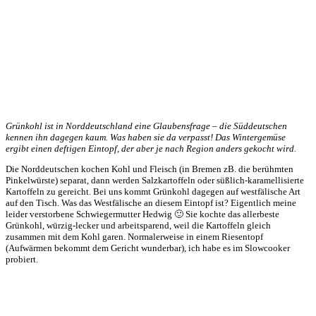
Grünkohl ist in Norddeutschland eine Glaubensfrage – die Süddeutschen
kennen ihn dagegen kaum. Was haben sie da verpasst! Das Wintergemüse
ergibt einen deftigen Eintopf, der aber je nach Region anders gekocht wird.
Die Norddeutschen kochen Kohl und Fleisch (in Bremen zB. die berühmten
Pinkelwürste) separat, dann werden Salzkartoffeln oder süßlich-karamellisierte
Kartoffeln zu gereicht. Bei uns kommt Grünkohl dagegen auf westfälische Art
auf den Tisch. Was das Westfälische an diesem Eintopf ist? Eigentlich meine
leider verstorbene Schwiegermutter Hedwig 🙂 Sie kochte das allerbeste
Grünkohl, würzig-lecker und arbeitsparend, weil die Kartoffeln gleich
zusammen mit dem Kohl garen. Normalerweise in einem Riesentopf
(Aufwärmen bekommt dem Gericht wunderbar), ich habe es im Slowcooker
probiert.