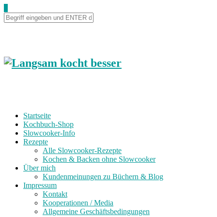
Skip
0
to
Recipe
Startseite
Kochbuch-Shop
Slowcooker-Info
Rezepte
Alle Slowcooker-Rezepte
Kochen & Backen ohne Slowcooker
Über mich
Kundenmeinungen zu Büchern & Blog
Impressum
Kontakt
Kooperationen / Media
Allgemeine Geschäftsbedingungen