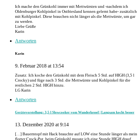
Ich mache den Grünkohl immer mit Mettwürsten und -nachdem ich
Oldenburger Kohlpinkel in Ostfriesland kennen gelernt habe- zusätzlich
mit Kohlpinkel. Diese brauchen nicht länger als die Mettwürste, um gar
zu werden.
Liebe Grüße
Karin
Antworten
Karin
9. Februar 2018 at 13:54
Zusatz: Ich koche den Grünkohl mit dem Fleisch 5 Std. auf HIGH (3,5 l
Crocky) und füge nach 3 Std. die Mettwürste und Kohlpinkel für die
restlichen 2 Std. HIGH hinzu.
LG Karin
Antworten
Gerätevorstellung: 3,5 l Slowcooker vom Wunderkessel | Langsam kocht besser
13. Dezember 2020 at 9:14
[…] Bauerntopf mit Hack brauchte auf LOW eine Stunde länger als mein
flotter Crock-Pot, beim Grünkohl musste ich eine Stunde HIGH drauf