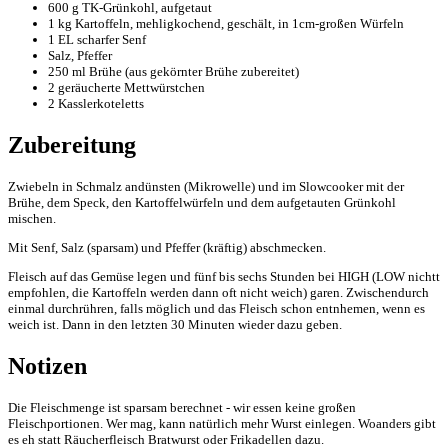
600 g TK-Grünkohl, aufgetaut
1 kg Kartoffeln, mehligkochend, geschält, in 1cm-großen Würfeln
1 EL scharfer Senf
Salz, Pfeffer
250 ml Brühe (aus gekörnter Brühe zubereitet)
2 geräucherte Mettwürstchen
2 Kasslerkoteletts
Zubereitung
Zwiebeln in Schmalz andünsten (Mikrowelle) und im Slowcooker mit der
Brühe, dem Speck, den Kartoffelwürfeln und dem aufgetauten Grünkohl
mischen.
Mit Senf, Salz (sparsam) und Pfeffer (kräftig) abschmecken.
Fleisch auf das Gemüse legen und fünf bis sechs Stunden bei HIGH (LOW nichtt
empfohlen, die Kartoffeln werden dann oft nicht weich) garen. Zwischendurch
einmal durchrühren, falls möglich und das Fleisch schon entnhemen, wenn es
weich ist. Dann in den letzten 30 Minuten wieder dazu geben.
Notizen
Die Fleischmenge ist sparsam berechnet - wir essen keine großen
Fleischportionen. Wer mag, kann natürlich mehr Wurst einlegen. Woanders gibt
es eh statt Räucherfleisch Bratwurst oder Frikadellen dazu.