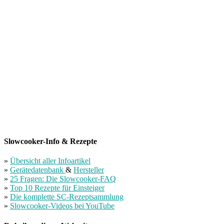
Slowcooker-Info & Rezepte
»
Übersicht aller Infoartikel
»
Gerätedatenbank
&
Hersteller
»
25 Fragen: Die Slowcooker-FAQ
»
Top 10 Rezepte für Einsteiger
»
Die komplette SC-Rezeptsammlung
»
Slowcooker-Videos bei YouTube