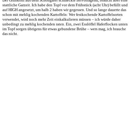
Der Grünkohl aus dem Schongarer schmeckte hervorragend, braucht aber eine
stattliche Garzeit. Ich habe den Topf vor dem Frühstück (acht Uhr) befüllt und
auf HIGH angesetzt, um halb 2 haben wir gegessen. Und so lange dauerte das
schon mit mehlig kochenden Kartoffeln: Wer festkochende Kartoffelsorten
verwendet, wird noch mehr Zeit einkalkulieren müssen – ich würde daher
unbedingt zu mehlig kochenden raten. Ein, zwei Esslöffel Haferflocken unten
im Topf sorgen übrigens für etwas gebundene Brühe – wers mag, ich brauche
das nicht.