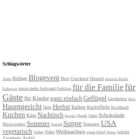
Schlagwörter
Blogevent
Beilage
Brot
Crockpot
Dessert
Asien
deutsche Küche
für
für die Familie
etwas mehr Aufwand
Frühling
Erdbeeren
Gäste
Geflügel
ganz einfach
für Kinder
Gerätetest
Hack
Hauptgericht
Herbst
Italien
Kartoffeln
Hefe
Kochbuch
Kuchen
Nachtisch
Schokolade
Käse
Quark
Sahne
Paprika
USA
Suppe
Sommer
Slowcooker
Tomaten
Spargel
vegetarisch
Weihnachten
Video
würzig
Verlag
wenig Arbeit
Winter
Äpfel
Zwiebeln