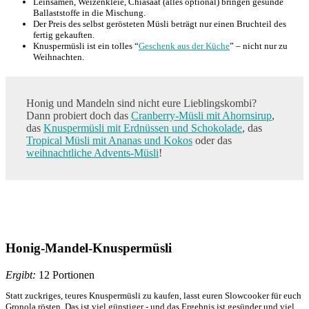
Leinsamen, Weizenkleie, Chiasaat (alles optional) bringen gesunde
Ballaststoffe in die Mischung.
Der Preis des selbst gerösteten Müsli beträgt nur einen Bruchteil des
fertig gekauften.
Knuspermüsli ist ein tolles “
Geschenk aus der Küche
” – nicht nur zu
Weihnachten.
Honig und Mandeln sind nicht eure Lieblingskombi?
Dann probiert doch das
Cranberry-Müsli mit Ahornsirup
,
das
Knuspermüsli mit Erdnüssen und Schokolade
, das
Tropical Müsli mit Ananas und Kokos
oder das
weihnachtliche Advents-Müsli
!
Honig-Mandel-Knuspermüsli
Ergibt:
12 Portionen
Statt zuckriges, teures Knuspermüsli zu kaufen, lasst euren Slowcooker für euch
Gronola rösten. Das ist viel günstiger - und das Ergebnis ist gesünder und viel