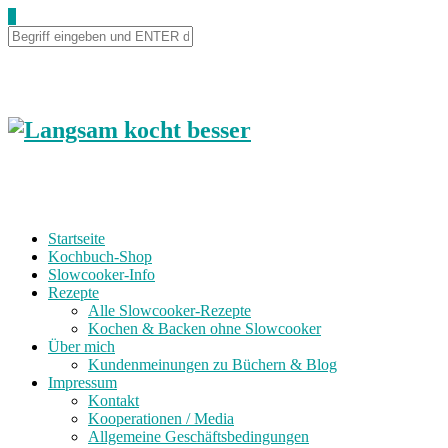
Skip
0
to
Recipe
Startseite
Kochbuch-Shop
Slowcooker-Info
Rezepte
Alle Slowcooker-Rezepte
Kochen & Backen ohne Slowcooker
Über mich
Kundenmeinungen zu Büchern & Blog
Impressum
Kontakt
Kooperationen / Media
Allgemeine Geschäftsbedingungen