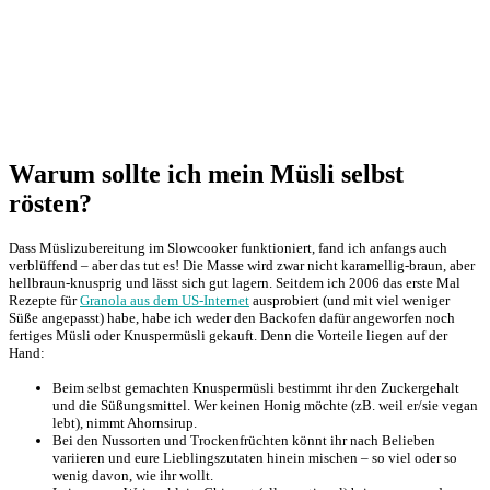
Warum sollte ich mein Müsli selbst
rösten?
Dass Müslizubereitung im Slowcooker funktioniert, fand ich anfangs auch
verblüffend – aber das tut es! Die Masse wird zwar nicht karamellig-braun, aber
hellbraun-knusprig und lässt sich gut lagern. Seitdem ich 2006 das erste Mal
Rezepte für
Granola aus dem US-Internet
ausprobiert (und mit viel weniger
Süße angepasst) habe, habe ich weder den Backofen dafür angeworfen noch
fertiges Müsli oder Knuspermüsli gekauft. Denn die Vorteile liegen auf der
Hand:
Beim selbst gemachten Knuspermüsli bestimmt ihr den Zuckergehalt
und die Süßungsmittel. Wer keinen Honig möchte (zB. weil er/sie vegan
lebt), nimmt Ahornsirup.
Bei den Nussorten und Trockenfrüchten könnt ihr nach Belieben
variieren und eure Lieblingszutaten hinein mischen – so viel oder so
wenig davon, wie ihr wollt.