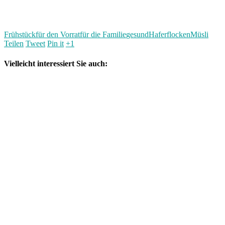
Frühstück
für den Vorrat
für die Familie
gesund
Haferflocken
Müsli
Teilen
Tweet
Pin it
+1
Vielleicht interessiert Sie auch: