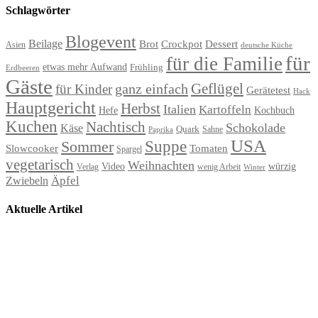
Schlagwörter
Blogevent
Beilage
Brot
Crockpot
Dessert
Asien
deutsche Küche
für
für die Familie
etwas mehr Aufwand
Frühling
Erdbeeren
Gäste
Geflügel
ganz einfach
für Kinder
Gerätetest
Hack
Hauptgericht
Herbst
Italien
Kartoffeln
Hefe
Kochbuch
Kuchen
Nachtisch
Schokolade
Käse
Quark
Sahne
Paprika
USA
Suppe
Sommer
Slowcooker
Tomaten
Spargel
vegetarisch
Weihnachten
Video
würzig
Verlag
wenig Arbeit
Winter
Äpfel
Zwiebeln
Aktuelle Artikel