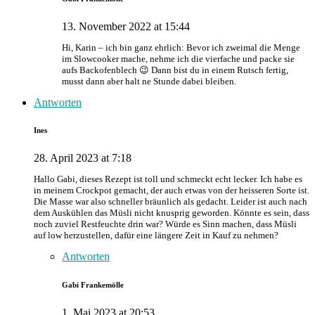
13. November 2022 at 15:44
Hi, Karin – ich bin ganz ehrlich: Bevor ich zweimal die Menge
im Slowcooker mache, nehme ich die vierfache und packe sie
aufs Backofenblech 😉 Dann bist du in einem Rutsch fertig,
musst dann aber halt ne Stunde dabei bleiben.
Antworten
Ines
28. April 2023 at 7:18
Hallo Gabi, dieses Rezept ist toll und schmeckt echt lecker. Ich habe es
in meinem Crockpot gemacht, der auch etwas von der heisseren Sorte ist.
Die Masse war also schneller bräunlich als gedacht. Leider ist auch nach
dem Auskühlen das Müsli nicht knusprig geworden. Könnte es sein, dass
noch zuviel Restfeuchte drin war? Würde es Sinn machen, dass Müsli
auf low herzustellen, dafür eine längere Zeit in Kauf zu nehmen?
Antworten
Gabi Frankemölle
1. Mai 2023 at 20:53