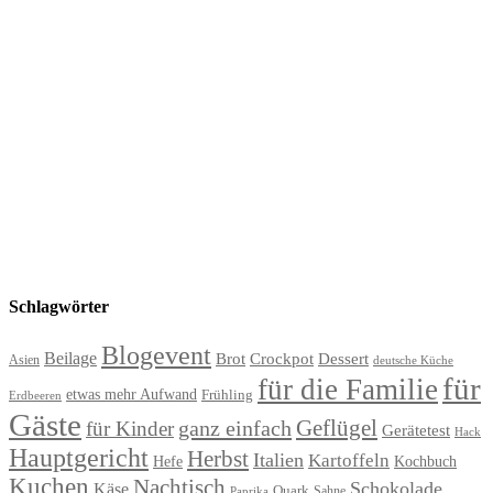
Schlagwörter
Blogevent
Beilage
Brot
Crockpot
Dessert
Asien
deutsche Küche
für
für die Familie
etwas mehr Aufwand
Frühling
Erdbeeren
Gäste
Geflügel
ganz einfach
für Kinder
Gerätetest
Hack
Hauptgericht
Herbst
Italien
Kartoffeln
Hefe
Kochbuch
Kuchen
Nachtisch
Schokolade
Käse
Quark
Sahne
Paprika