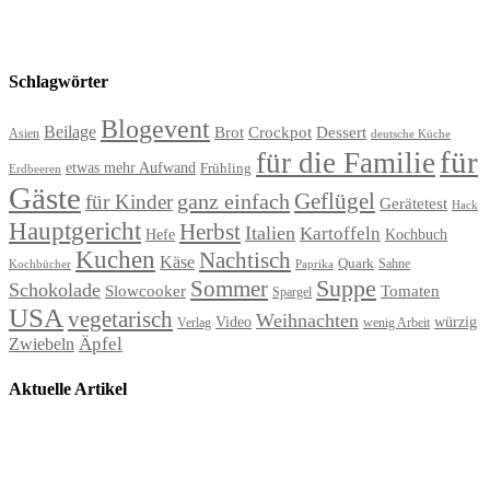
Schlagwörter
Blogevent
Beilage
Brot
Crockpot
Dessert
Asien
deutsche Küche
für
für die Familie
etwas mehr Aufwand
Frühling
Erdbeeren
Gäste
Geflügel
ganz einfach
für Kinder
Gerätetest
Hack
Hauptgericht
Herbst
Italien
Kartoffeln
Hefe
Kochbuch
Kuchen
Nachtisch
Käse
Quark
Sahne
Paprika
Kochbücher
Suppe
Sommer
Schokolade
Slowcooker
Tomaten
Spargel
USA
vegetarisch
Weihnachten
Video
würzig
Verlag
wenig Arbeit
Äpfel
Zwiebeln
Aktuelle Artikel