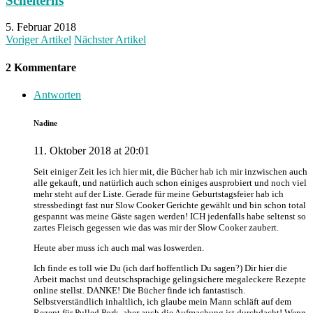
Scheiterns
5. Februar 2018
Voriger Artikel
Nächster Artikel
2 Kommentare
Antworten
Nadine
11. Oktober 2018 at 20:01
Seit einiger Zeit les ich hier mit, die Bücher hab ich mir inzwischen auch
alle gekauft, und natürlich auch schon einiges ausprobiert und noch viel
mehr steht auf der Liste. Gerade für meine Geburtstagsfeier hab ich
stressbedingt fast nur Slow Cooker Gerichte gewählt und bin schon total
gespannt was meine Gäste sagen werden! ICH jedenfalls habe seltenst so
zartes Fleisch gegessen wie das was mir der Slow Cooker zaubert.
Heute aber muss ich auch mal was loswerden.
Ich finde es toll wie Du (ich darf hoffentlich Du sagen?) Dir hier die
Arbeit machst und deutschsprachige gelingsichere megaleckere Rezepte
online stellst. DANKE! Die Bücher finde ich fantastisch.
Selbstverständlich inhaltlich, ich glaube mein Mann schläft auf dem
Rezept für Pulled Pork, aber auch die Aufmachung ist durchdacht! Wenn