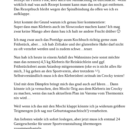
wirklich mal was aufs Rezept kommt kann man das noch gut entfernen.
Das Rezeptbuch bleibt wegen der Spiralbindung da offen wo ich es
aufklappe.
Jetzt kommt der Grund warum ich genau hier kommentiere:
Super dass man Klebreis auch im Slowcooker machen kann! Ich mag
zwar keine Mango aber dann hau ich halt ne andere Frucht drüber 🙂
Ich mag zwar auch das Porridge ausm Kochbuch richtig gerne zum
Frühstück, aber… ich hab Zöliakie und der glutenfreie Hafer darf nicht
zu oft verzehrt werden und is zudem schwe…teuer.
Nun hab ich heute in einem Anfall des Wahnsinns (wie sonst möchte
man das nennen) 4,5 kg Klebreis für Reisküchlein und ggf.
Frühstücksbrei ausm Asiashop mitgenommen (oke es is nicht alles für
mich, 3 kg gehen an den Sportverein, aber trotzdem ^^).
Selbstverständlich muss ich den Klebreisbrei zeitnah im Crocky testen!
Und mit dem Dämpfen bringt mich das grad auch auf Ideen… Dann
könnte ich ja versuchen, den Mochi-Teig aus dem Klebreis im Crocky
zu machen, wenn das nach aktuellem Plan im Varoma vom Thermomix
nix wird…
Weil wenn ich das mit den Mochi klappt könnte ich ja widerum größere
Teigmengen (ich sag nur Geburtstagsnachtisch!) verarbeiten.
Am liebsten würde ich sofort loslegen, aber jetzt muss ich erstmal 24
Gastgeschenke für unsre Sportveranstaltung übermorgen
zusammenbasteln.