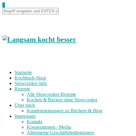
Skip
0
to
Recipe
Startseite
Kochbuch-Shop
Slowcooker-Info
Rezepte
Alle Slowcooker-Rezepte
Kochen & Backen ohne Slowcooker
Über mich
Kundenmeinungen zu Büchern & Blog
Impressum
Kontakt
Kooperationen / Media
Allgemeine Geschäftsbedingungen