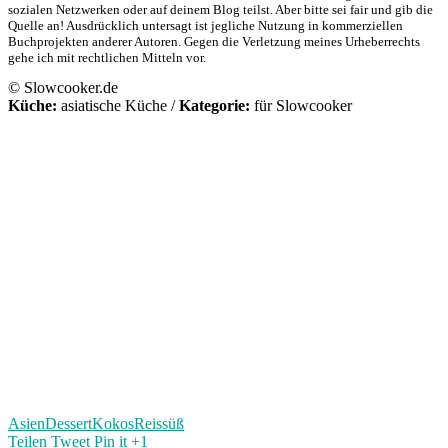
sozialen Netzwerken oder auf deinem Blog teilst. Aber bitte sei fair und gib die
Quelle an! Ausdrücklich untersagt ist jegliche Nutzung in kommerziellen
Buchprojekten anderer Autoren. Gegen die Verletzung meines Urheberrechts
gehe ich mit rechtlichen Mitteln vor.
© Slowcooker.de
Küche:
asiatische Küche
/
Kategorie:
für Slowcooker
Asien
Dessert
Kokos
Reis
süß
Teilen
Tweet
Pin it
+1