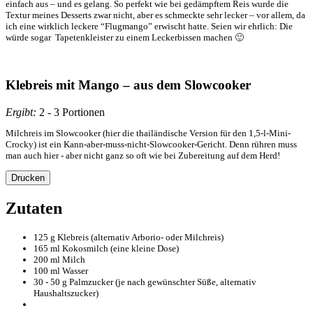
einfach aus – und es gelang. So perfekt wie bei gedämpftem Reis wurde die
Textur meines Desserts zwar nicht, aber es schmeckte sehr lecker – vor allem, da
ich eine wirklich leckere “Flugmango” erwischt hatte. Seien wir ehrlich: Die
würde sogar Tapetenkleister zu einem Leckerbissen machen 🙂
Klebreis mit Mango – aus dem Slowcooker
Ergibt:
2 - 3 Portionen
Milchreis im Slowcooker (hier die thailändische Version für den 1,5-l-Mini-
Crocky) ist ein Kann-aber-muss-nicht-Slowcooker-Gericht. Denn rühren muss
man auch hier - aber nicht ganz so oft wie bei Zubereitung auf dem Herd!
Drucken
Zutaten
125 g Klebreis (alternativ Arborio- oder Milchreis)
165 ml Kokosmilch (eine kleine Dose)
200 ml Milch
100 ml Wasser
30 - 50 g Palmzucker (je nach gewünschter Süße, alternativ
Haushaltszucker)