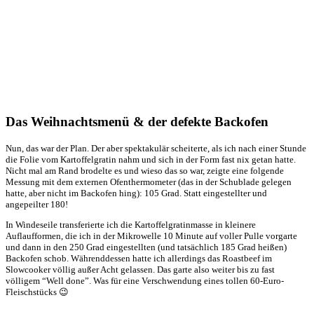
Das Weihnachtsmenü & der defekte Backofen
Nun, das war der Plan. Der aber spektakulär scheiterte, als ich nach einer Stunde
die Folie vom Kartoffelgratin nahm und sich in der Form fast nix getan hatte.
Nicht mal am Rand brodelte es und wieso das so war, zeigte eine folgende
Messung mit dem externen Ofenthermometer (das in der Schublade gelegen
hatte, aber nicht im Backofen hing): 105 Grad. Statt eingestellter und
angepeilter 180!
In Windeseile transferierte ich die Kartoffelgratinmasse in kleinere
Auflaufformen, die ich in der Mikrowelle 10 Minute auf voller Pulle vorgarte
und dann in den 250 Grad eingestellten (und tatsächlich 185 Grad heißen)
Backofen schob. Währenddessen hatte ich allerdings das Roastbeef im
Slowcooker völlig außer Acht gelassen. Das garte also weiter bis zu fast
völligem “Well done”. Was für eine Verschwendung eines tollen 60-Euro-
Fleischstücks 😉