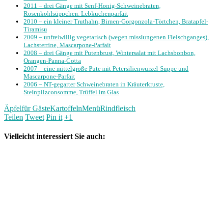
2011 – drei Gänge mit Senf-Honig-Schweinebraten,
Rosenkohlsüppchen. Lebkuchenparfait
2010 – ein kleiner Truthahn, Birnen-Gorgonzola-Törtchen, Bratapfel-
Tiramisu
2009 – unfreiwillig vegetarisch (wegen misslungenen Fleischganges),
Lachsterrine, Mascarpone-Parfait
2008 – drei Gänge mit Putenbrust, Wintersalat mit Lachsbonbon,
Orangen-Panna-Cotta
2007 – eine mittelgroße Pute mit Petersilienwurzel-Suppe und
Mascarpone-Parfait
2006 – NT-gegarter Schweinebraten in Kräuterkruste,
Steinpilzconsomme, Trüffel im Glas
Äpfel
für Gäste
Kartoffeln
Menü
Rindfleisch
Teilen
Tweet
Pin it
+1
Vielleicht interessiert Sie auch: