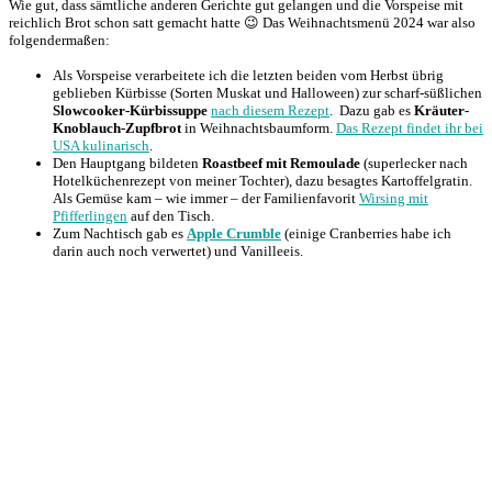
Wie gut, dass sämtliche anderen Gerichte gut gelangen und die Vorspeise mit
reichlich Brot schon satt gemacht hatte 😉 Das Weihnachtsmenü 2024 war also
folgendermaßen:
Als Vorspeise verarbeitete ich die letzten beiden vom Herbst übrig
geblieben Kürbisse (Sorten Muskat und Halloween) zur scharf-süßlichen
Slowcooker-Kürbissuppe
nach diesem Rezept
. Dazu gab es
Kräuter-
Knoblauch-Zupfbrot
in Weihnachtsbaumform.
Das Rezept findet ihr bei
USA kulinarisch
.
Den Hauptgang bildeten
Roastbeef mit Remoulade
(superlecker nach
Hotelküchenrezept von meiner Tochter), dazu besagtes Kartoffelgratin.
Als Gemüse kam – wie immer – der Familienfavorit
Wirsing mit
Pfifferlingen
auf den Tisch.
Zum Nachtisch gab es
Apple Crumble
(einige Cranberries habe ich
darin auch noch verwertet) und Vanilleeis.