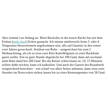
Aber erstmal von Anfang an: Mein Backofen in der neuen Küche hat seit dem
Einbau (
siehe hier
) Zicken gemacht. Ich müsste mittlerweile beim 3. oder 4.
Temperatur-Steuerelement angekommen sein, alle auf Garantie in den ersten
zwei Jahren gewechselt. Seitdem war Ruhe – ausgerechnet bis zum 2.
Weihnachtstag, als ich so etwa zwei Kilo Kartoffelgratin in einer Backform
garen wollte. Erst ne gute Stunde abgedeckt bei 180 Grad, dann mit nochmal
mehr Käse drauf bei 200 Grad. Bis die Kruste schön braun ist, 10, 15 Minuten
sollten dafür reichen, hatte ich kalkuliert. Und auch die Garzeit des Roastbeefs
entsprechend berechnet – erst scharf von allen Seiten anbraten, dann etwa zwei
Stunden im Slowcooker ziehen lassen bis zu einer Kerntemperatur von 58 Grad.