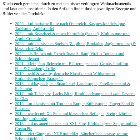
Klickt euch gerne mal durch zu meinen bisher verblogten Weihnachtsmenüs
und lasst euch inspirieren. In den Artikeln findet ihr die jeweiligen Rezepte und
Bilder von der Tischdeko.
2025 – kulinarische Reise nach Österreich: Kaspressknödelsuppe,
Tafelspitz, Apfelstrudel
2024 – mit Roastbeef & rohen Kartoffeln (Panne!), Kürbissuppe und
Apple Crumble
2023 – mit klassischen Speisen (Zupfbrot, Rouladen, Joghurtmousse) &
klassischer Deko
2022 – als Brunch mit French Toast Auflauf, Vitello Tonnato und
Schichtdessert
2021 – klein, fein, Schwein mit Blätterteigsnacks, Gemüsebouillon,
Filet & Cranberry Trifle
2019 – wild & wohlig, deutsche Klassiker mit Wildschwein,
Rotkohlsüppchen, Bratapfel
2018 – auf bayrisch, mit Spanferkel, Lauchsuppe, Forellencrostini &
Eisbombe
2017 – mit Tafelspitz, Lachs-Blini, Rindfleischsuppe und zwei Desserts
im Glas
2015 – un-klassisch mit Truthahn-Burger, Kürbissuppe, Finger Food &
Eiscreme
2014 – wieder mit XL-Pute und klassischen Beilagen, Steinpilzbrühe
und Joghurtbombe
2013 – auf us-amerikanisch mit XXL-Pute, Kürbis-Ingwer-Suppe und Ice
Cream Pie
2012 – vier Gänge mit NT-Rinderfilet, Räucherfischmousse, warme
Schokoküchlein