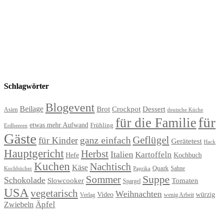
Schlagwörter
Blogevent
Beilage
Brot
Crockpot
Dessert
Asien
deutsche Küche
für
für die Familie
etwas mehr Aufwand
Frühling
Erdbeeren
Gäste
Geflügel
ganz einfach
für Kinder
Gerätetest
Hack
Hauptgericht
Herbst
Italien
Kartoffeln
Hefe
Kochbuch
Kuchen
Nachtisch
Käse
Quark
Sahne
Paprika
Kochbücher
Suppe
Sommer
Schokolade
Slowcooker
Tomaten
Spargel
USA
vegetarisch
Weihnachten
Video
würzig
Verlag
wenig Arbeit
Äpfel
Zwiebeln