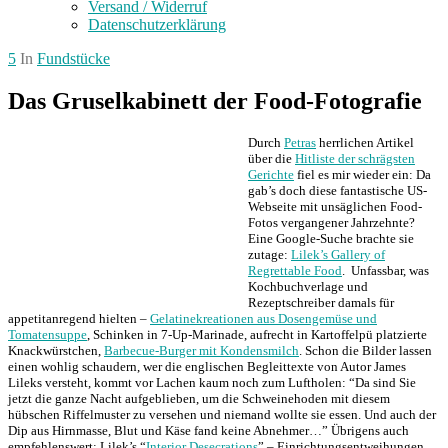
Versand / Widerruf
Datenschutzerklärung
5
In
Fundstücke
Das Gruselkabinett der Food-Fotografie
Durch
Petras
herrlichen Artikel
über die
Hitliste der schrägsten
Gerichte
fiel es mir wieder ein: Da
gab’s doch diese fantastische US-
Webseite mit unsäglichen Food-
Fotos vergangener Jahrzehnte?
Eine Google-Suche brachte sie
zutage:
Lilek’s Gallery of
Regrettable Food
. Unfassbar, was
Kochbuchverlage und
Rezeptschreiber damals für
appetitanregend hielten –
Gelatinekreationen aus Dosengemüse und
Tomatensuppe
, Schinken in 7-Up-Marinade, aufrecht in Kartoffelpü platzierte
Knackwürstchen,
Barbecue-Burger mit Kondensmilch
. Schon die Bilder lassen
einen wohlig schaudern, wer die englischen Begleittexte von Autor James
Lileks versteht, kommt vor Lachen kaum noch zum Luftholen: “Da sind Sie
jetzt die ganze Nacht aufgeblieben, um die Schweinehoden mit diesem
hübschen Riffelmuster zu versehen und niemand wollte sie essen. Und auch der
Dip aus Hirnmasse, Blut und Käse fand keine Abnehmer…” Übrigens auch
empfehlenswert: Lilek’s “
Interior Desecrations
” – Einrichtungsentweihungen