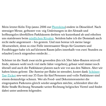
Mein letzter Köln-Trip (anno 2006 zur
Photokina
) endete in Düsseldorf. Nach
stressiger Messe, gefrustet von -zig Umleitungen in der Altstadt und
hoffnungslos überfüllten Parkhäusern drehten wir kurzerhand ab und erholten
uns stattdessen beim
nördlichen Rivalen
. Seitdem habe ich die Domstadt auch
nicht mehr angesteuert – bis gestern. Und nun bereue ich meine lange
Abwesenheit, denn so eine Fülle interessanter Shops für Gourmets und
Foodblogger habe ich auf kleinem Raum (alles innerhalb von zwei Stunden zu
erlaufen!) noch nirgendwo entdeckt…
Schöner ist die Stadt zwar nicht geworden (bis ich 50er Jahre-Bauten reizvoll
finde, müssen wohl noch viel mehr Jahre vergehen), gebaut wird immer noch
überall und auch die Parkhäuser platzen nach wie vor aus den Nähten. Aber wir
haben hinzu gelernt: Die Anreise per Bahn ist stressfrei, kostet dank
Schöner-
Tag-Ticket
nrw-weit nur 35 Euro für fünf Personen und volle Parkhäuser sind
einem demzufolge schnurz. Wer als Food- und Dekointeressierter die
eingesparten Parkeuros gleich wieder ausgeben möchte, schlendert über die
Hohe Straße Richtung Neumarkt weiter Richtung belgisches Viertel und findet
dabei unter anderem folgendes: