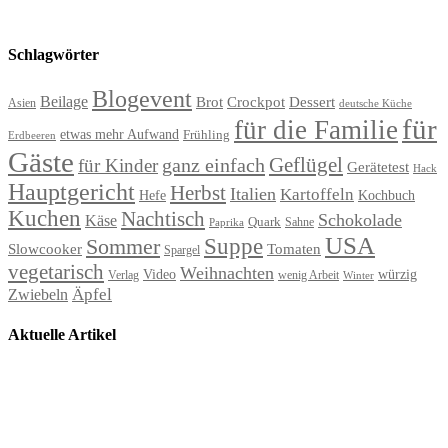
Schlagwörter
Blogevent
Beilage
Brot
Crockpot
Dessert
Asien
deutsche Küche
für
für die Familie
etwas mehr Aufwand
Frühling
Erdbeeren
Gäste
Geflügel
ganz einfach
für Kinder
Gerätetest
Hack
Hauptgericht
Herbst
Italien
Kartoffeln
Hefe
Kochbuch
Kuchen
Nachtisch
Schokolade
Käse
Quark
Sahne
Paprika
USA
Suppe
Sommer
Slowcooker
Tomaten
Spargel
vegetarisch
Weihnachten
Video
würzig
Verlag
wenig Arbeit
Winter
Äpfel
Zwiebeln
Aktuelle Artikel