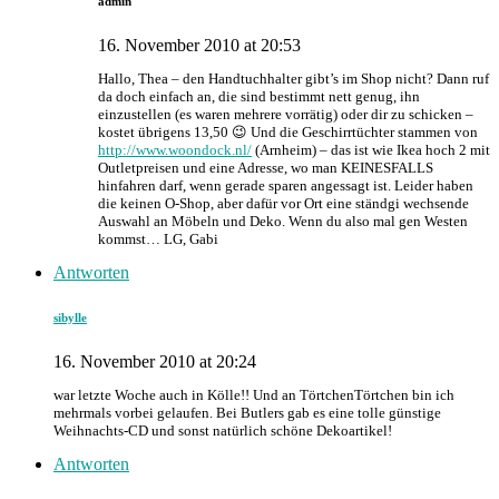
admin
16. November 2010 at 20:53
Hallo, Thea – den Handtuchhalter gibt’s im Shop nicht? Dann ruf
da doch einfach an, die sind bestimmt nett genug, ihn
einzustellen (es waren mehrere vorrätig) oder dir zu schicken –
kostet übrigens 13,50 😉 Und die Geschirrtüchter stammen von
http://www.woondock.nl/
(Arnheim) – das ist wie Ikea hoch 2 mit
Outletpreisen und eine Adresse, wo man KEINESFALLS
hinfahren darf, wenn gerade sparen angessagt ist. Leider haben
die keinen O-Shop, aber dafür vor Ort eine ständgi wechsende
Auswahl an Möbeln und Deko. Wenn du also mal gen Westen
kommst… LG, Gabi
Antworten
sibylle
16. November 2010 at 20:24
war letzte Woche auch in Kölle!! Und an TörtchenTörtchen bin ich
mehrmals vorbei gelaufen. Bei Butlers gab es eine tolle günstige
Weihnachts-CD und sonst natürlich schöne Dekoartikel!
Antworten