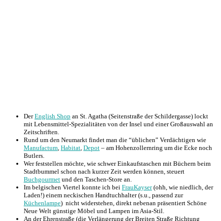
Der
English Shop
an St. Agatha (Seitenstraße der Schildergasse) lockt
mit Lebensmittel-Spezialitäten von der Insel und einer Großauswahl an
Zeitschriften.
Rund um den Neumarkt findet man die “üblichen” Verdächtigen wie
Manufactum
,
Habitat
,
Depot
– am Hohenzollernring um die Ecke noch
Butlers.
Wer feststellen möchte, wie schwer Einkaufstaschen mit Büchern beim
Stadtbummel schon nach kurzer Zeit werden können, steuert
Buchgourmet
und den Taschen-Store an.
Im belgischen Viertel konnte ich bei
FrauKayser
(ohh, wie niedlich, der
Laden!) einem neckischen Handtuchhalter (s.u., passend zur
Küchenlampe
) nicht widerstehen, direkt nebenan präsentiert Schöne
Neue Welt günstige Möbel und Lampen im Asia-Stil.
An der Ehrenstraße (die Verlängerung der Breiten Straße Richtung