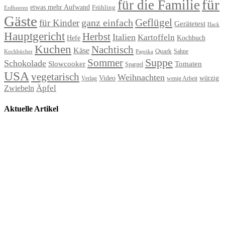
für
für die Familie
etwas mehr Aufwand
Frühling
Erdbeeren
Gäste
Geflügel
ganz einfach
für Kinder
Gerätetest
Hack
Hauptgericht
Herbst
Italien
Kartoffeln
Hefe
Kochbuch
Kuchen
Nachtisch
Käse
Quark
Sahne
Paprika
Kochbücher
Suppe
Sommer
Schokolade
Slowcooker
Tomaten
Spargel
USA
vegetarisch
Weihnachten
Video
würzig
Verlag
wenig Arbeit
Äpfel
Zwiebeln
Aktuelle Artikel