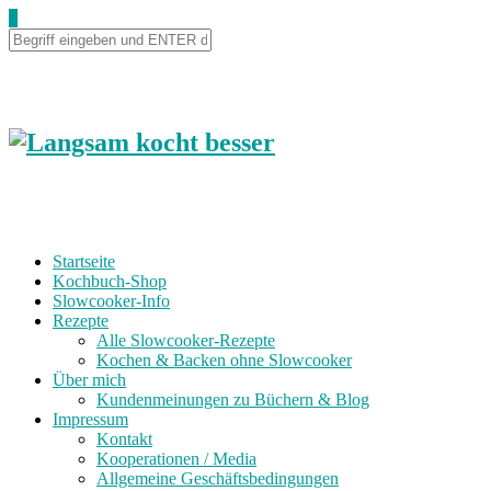
Skip
0
to
Recipe
Startseite
Kochbuch-Shop
Slowcooker-Info
Rezepte
Alle Slowcooker-Rezepte
Kochen & Backen ohne Slowcooker
Über mich
Kundenmeinungen zu Büchern & Blog
Impressum
Kontakt
Kooperationen / Media
Allgemeine Geschäftsbedingungen