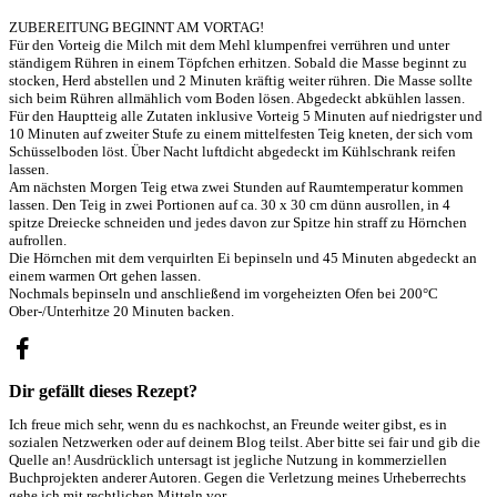
ZUBEREITUNG BEGINNT AM VORTAG!
Für den Vorteig die Milch mit dem Mehl klumpenfrei verrühren und unter
ständigem Rühren in einem Töpfchen erhitzen. Sobald die Masse beginnt zu
stocken, Herd abstellen und 2 Minuten kräftig weiter rühren. Die Masse sollte
sich beim Rühren allmählich vom Boden lösen. Abgedeckt abkühlen lassen.
Für den Hauptteig alle Zutaten inklusive Vorteig 5 Minuten auf niedrigster und
10 Minuten auf zweiter Stufe zu einem mittelfesten Teig kneten, der sich vom
Schüsselboden löst. Über Nacht luftdicht abgedeckt im Kühlschrank reifen
lassen.
Am nächsten Morgen Teig etwa zwei Stunden auf Raumtemperatur kommen
lassen. Den Teig in zwei Portionen auf ca. 30 x 30 cm dünn ausrollen, in 4
spitze Dreiecke schneiden und jedes davon zur Spitze hin straff zu Hörnchen
aufrollen.
Die Hörnchen mit dem verquirlten Ei bepinseln und 45 Minuten abgedeckt an
einem warmen Ort gehen lassen.
Nochmals bepinseln und anschließend im vorgeheizten Ofen bei 200°C
Ober-/Unterhitze 20 Minuten backen.
Dir gefällt dieses Rezept?
Ich freue mich sehr, wenn du es nachkochst, an Freunde weiter gibst, es in
sozialen Netzwerken oder auf deinem Blog teilst. Aber bitte sei fair und gib die
Quelle an! Ausdrücklich untersagt ist jegliche Nutzung in kommerziellen
Buchprojekten anderer Autoren. Gegen die Verletzung meines Urheberrechts
gehe ich mit rechtlichen Mitteln vor.