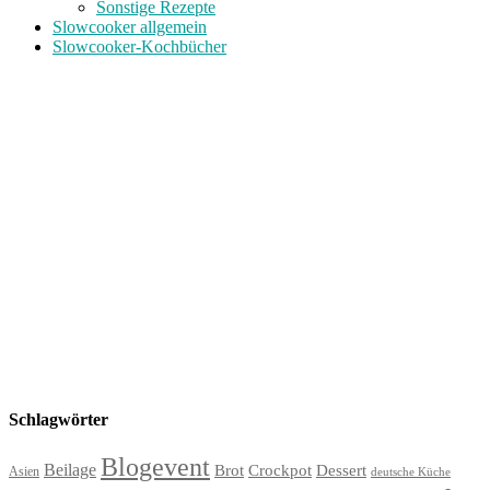
Sonstige Rezepte
Slowcooker allgemein
Slowcooker-Kochbücher
Schlagwörter
Blogevent
Beilage
Brot
Crockpot
Dessert
Asien
deutsche Küche