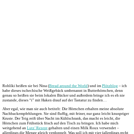
Rohlíki heißen sie bei Nina (
Bread around the World
) und im
Plötzblog
– ich
habe dieses tschechische Weißgebäck umbenannt in Butterhörnchen, denn
genau so heißen sie beim lokalen Bäcker und außerdem bringe ich es eh nie
zustande, dieses “i” mit Haken drauf auf der Tastatur zu finden…
Aber egal, wie man sie auch betitelt: Die Hörnchen erhalten meine absolute
Nachbackempfehlungen. Sie sind fluffig, mit feiner, nur ganz leicht knuspriger
Kruste. Der Teig reift über Nacht im Kühlschrank, das macht es leicht, die
Hörnchen zum Frühstück frisch auf den Tisch zu bringen. Ich habe mich
weitgehend an
Lutz’ Rezept
gehalten und einen Milk Roux verwendet –
allerdings die Menge gleich verdoppelt. Was soll ich mit vier (allerdings recht