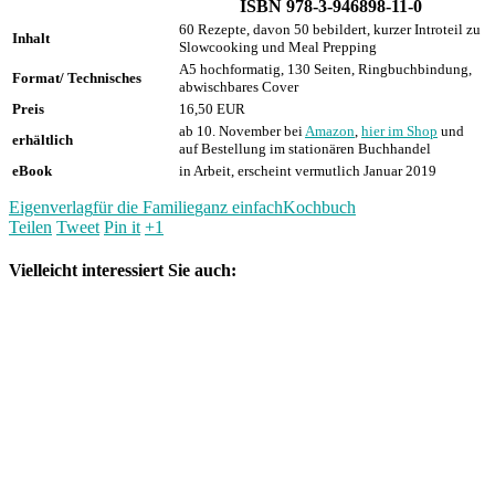
ISBN 978-3-946898-11-0
60 Rezepte, davon 50 bebildert, kurzer Introteil zu
Inhalt
Slowcooking und Meal Prepping
A5 hochformatig, 130 Seiten, Ringbuchbindung,
Format/ Technisches
abwischbares Cover
Preis
16,50 EUR
ab 10. November bei
Amazon
,
hier im Shop
und
erhältlich
auf Bestellung im stationären Buchhandel
eBook
in Arbeit, erscheint vermutlich Januar 2019
Eigenverlag
für die Familie
ganz einfach
Kochbuch
Teilen
Tweet
Pin it
+1
Vielleicht interessiert Sie auch: