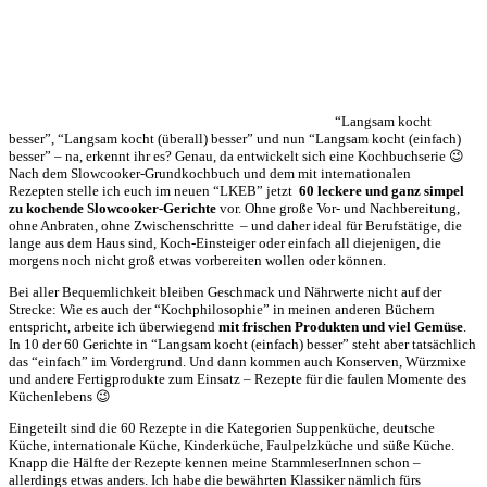
“Langsam kocht
besser”, “Langsam kocht (überall) besser” und nun “Langsam kocht (einfach)
besser” – na, erkennt ihr es? Genau, da entwickelt sich eine Kochbuchserie 😉
Nach dem Slowcooker-Grundkochbuch und dem mit internationalen
Rezepten stelle ich euch im neuen “LKEB” jetzt
60 leckere und ganz simpel
zu kochende Slowcooker-Gerichte
vor. Ohne große Vor- und Nachbereitung,
ohne Anbraten, ohne Zwischenschritte – und daher ideal für Berufstätige, die
lange aus dem Haus sind, Koch-Einsteiger oder einfach all diejenigen, die
morgens noch nicht groß etwas vorbereiten wollen oder können.
Bei aller Bequemlichkeit bleiben Geschmack und Nährwerte nicht auf der
Strecke: Wie es auch der “Kochphilosophie” in meinen anderen Büchern
entspricht, arbeite ich überwiegend
mit frischen Produkten und viel Gemüse
.
In 10 der 60 Gerichte in “Langsam kocht (einfach) besser” steht aber tatsächlich
das “einfach” im Vordergrund. Und dann kommen auch Konserven, Würzmixe
und andere Fertigprodukte zum Einsatz – Rezepte für die faulen Momente des
Küchenlebens 😉
Eingeteilt sind die 60 Rezepte in die Kategorien Suppenküche, deutsche
Küche, internationale Küche, Kinderküche, Faulpelzküche und süße Küche.
Knapp die Hälfte der Rezepte kennen meine StammleserInnen schon –
allerdings etwas anders. Ich habe die bewährten Klassiker nämlich fürs