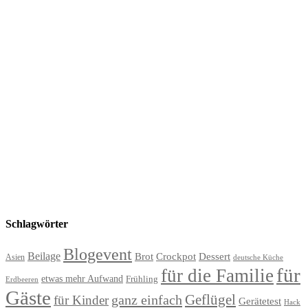
Schlagwörter
Blogevent
Beilage
Brot
Crockpot
Dessert
Asien
deutsche Küche
für
für die Familie
etwas mehr Aufwand
Frühling
Erdbeeren
Gäste
Geflügel
ganz einfach
für Kinder
Gerätetest
Hack