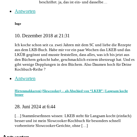
beschriftet. ja, das ist ein- und dasselbe…
Antworten
Inge
10. Dezember 2018 at 21:31
Ich koche schon seit ca. zwei Jahren mit dem SC und liebe die Rezepte
aus dem LKB-Buch. Habe mir vor ein paar Wochen das LKEB und das
LKÜB gegönnt und musste feststellen, dass alles, was ich bis jetzt aus
den Büchern gekocht habe, geschmacklich extrem überzeugt hat. Und es
gibt wenige Dopplungen in den Büchern. Also Daumen hoch für Deine
Kochbuch-Reihe ?
Antworten
Hirtenmakkaroni (Slowcooker) – als Abschied von “LKEB” | Langsam kocht
besser
28. Juni 2024 at 6:44
[…] StammleserInnen wissen: LKEB steht für Langsam kocht (einfach)
besser und ist mein Slowcooker-Kochbuch für besonders schnell
vorbereitete Slowcooker-Gerichte, ohne […]