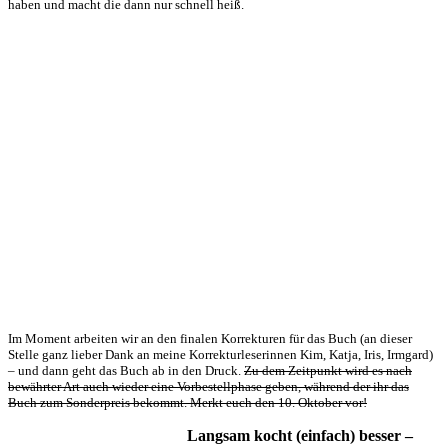
haben und macht die dann nur schnell heiß.
Im Moment arbeiten wir an den finalen Korrekturen für das Buch (an dieser
Stelle ganz lieber Dank an meine Korrekturleserinnen Kim, Katja, Iris, Irmgard)
– und dann geht das Buch ab in den Druck.
Zu dem Zeitpunkt wird es nach
bewährter Art auch wieder eine Vorbestellphase geben, während der ihr das
Buch zum Sonderpreis bekommt. Merkt euch den 10. Oktober vor!
Langsam kocht (einfach) besser –