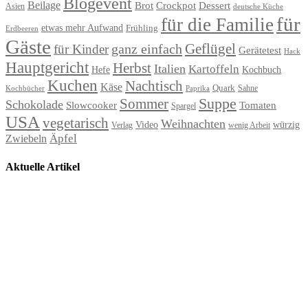
Blogevent
Beilage
Brot
Crockpot
Dessert
Asien
deutsche Küche
für
für die Familie
etwas mehr Aufwand
Frühling
Erdbeeren
Gäste
Geflügel
ganz einfach
für Kinder
Gerätetest
Hack
Hauptgericht
Herbst
Italien
Kartoffeln
Hefe
Kochbuch
Kuchen
Nachtisch
Käse
Quark
Sahne
Paprika
Kochbücher
Suppe
Sommer
Schokolade
Slowcooker
Tomaten
Spargel
USA
vegetarisch
Weihnachten
Video
würzig
Verlag
wenig Arbeit
Äpfel
Zwiebeln
Aktuelle Artikel