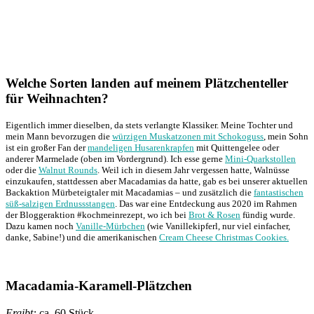
Welche Sorten landen auf meinem Plätzchenteller
für Weihnachten?
Eigentlich immer dieselben, da stets verlangte Klassiker. Meine Tochter und
mein Mann bevorzugen die
würzigen Muskatzonen mit Schokoguss
, mein Sohn
ist ein großer Fan der
mandeligen Husarenkrapfen
mit Quittengelee oder
anderer Marmelade (oben im Vordergrund). Ich esse gerne
Mini-Quarkstollen
oder die
Walnut Rounds
. Weil ich in diesem Jahr vergessen hatte, Walnüsse
einzukaufen, stattdessen aber Macadamias da hatte, gab es bei unserer aktuellen
Backaktion Mürbeteigtaler mit Macadamias – und zusätzlich die
fantastischen
süß-salzigen Erdnussstangen
. Das war eine Entdeckung aus 2020 im Rahmen
der Bloggeraktion #kochmeinrezept, wo ich bei
Brot & Rosen
fündig wurde.
Dazu kamen noch
Vanille-Mürbchen
(wie Vanillekipferl, nur viel einfacher,
danke, Sabine!) und die amerikanischen
Cream Cheese Christmas Cookies.
Macadamia-Karamell-Plätzchen
Ergibt:
ca. 60 Stück