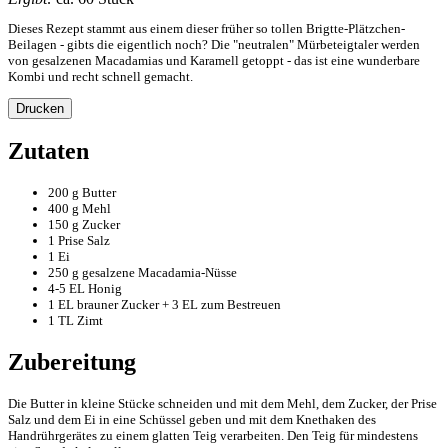
Dieses Rezept stammt aus einem dieser früher so tollen Brigtte-Plätzchen-
Beilagen - gibts die eigentlich noch? Die "neutralen" Mürbeteigtaler werden
von gesalzenen Macadamias und Karamell getoppt - das ist eine wunderbare
Kombi und recht schnell gemacht.
Drucken
Zutaten
200 g Butter
400 g Mehl
150 g Zucker
1 Prise Salz
1 Ei
250 g gesalzene Macadamia-Nüsse
4-5 EL Honig
1 EL brauner Zucker + 3 EL zum Bestreuen
1 TL Zimt
Zubereitung
Die Butter in kleine Stücke schneiden und mit dem Mehl, dem Zucker, der Prise
Salz und dem Ei in eine Schüssel geben und mit dem Knethaken des
Handrührgerätes zu einem glatten Teig verarbeiten. Den Teig für mindestens