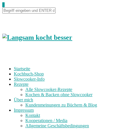
Skip
0
to
Recipe
Startseite
Kochbuch-Shop
Slowcooker-Info
Rezepte
Alle Slowcooker-Rezepte
Kochen & Backen ohne Slowcooker
Über mich
Kundenmeinungen zu Büchern & Blog
Impressum
Kontakt
Kooperationen / Media
Allgemeine Geschäftsbedingungen