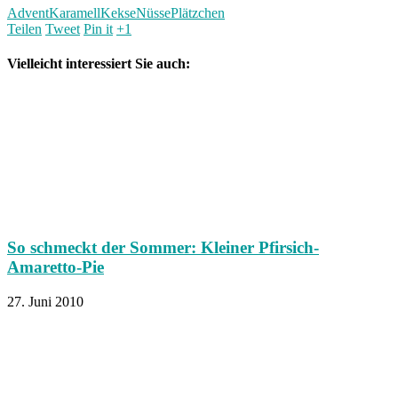
Advent
Karamell
Kekse
Nüsse
Plätzchen
Teilen
Tweet
Pin it
+1
Vielleicht interessiert Sie auch:
So schmeckt der Sommer: Kleiner Pfirsich-
Amaretto-Pie
27. Juni 2010