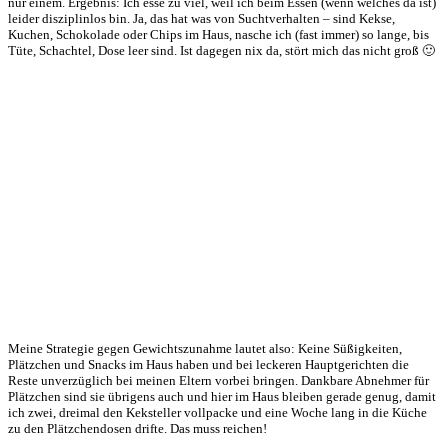
nur einem. Ergebnis: Ich esse zu viel, weil ich beim Essen (wenn welches da ist)
leider disziplinlos bin. Ja, das hat was von Suchtverhalten – sind Kekse,
Kuchen, Schokolade oder Chips im Haus, nasche ich (fast immer) so lange, bis
Tüte, Schachtel, Dose leer sind. Ist dagegen nix da, stört mich das nicht groß 🙂
Meine Strategie gegen Gewichtszunahme lautet also: Keine Süßigkeiten,
Plätzchen und Snacks im Haus haben und bei leckeren Hauptgerichten die
Reste unverzüglich bei meinen Eltern vorbei bringen. Dankbare Abnehmer für
Plätzchen sind sie übrigens auch und hier im Haus bleiben gerade genug, damit
ich zwei, dreimal den Keksteller vollpacke und eine Woche lang in die Küche
zu den Plätzchendosen drifte. Das muss reichen!