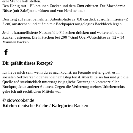
eine Stunde kalt stellen.
Den Honig mit 1 EL braunen Zucker und dem Zimt erhitzen. Die Macadamia-
Nüsse (mit Salz!) unterrühren und von Herd nehmen.
Den Teig auf einer bemehlten Arbeitsplatte ca. 0,8 cm dick ausrollen. Kreise (Ø
3 cm) ausstechen und auf ein mit Backpapier ausgelegtes Backblech legen.
Je eine karamellisierte Nuss auf die Plätzchen drücken und weiterem braunen
Zucker bestreuen. Die Plätzchen bei 200 ° Grad Ober-/Unterhitze ca. 12 – 14
Minuten backen.
Dir gefällt dieses Rezept?
Ich freue mich sehr, wenn du es nachkochst, an Freunde weiter gibst, es in
sozialen Netzwerken oder auf deinem Blog teilst. Aber bitte sei fair und gib die
Quelle an! Ausdrücklich untersagt ist jegliche Nutzung in kommerziellen
Buchprojekten anderer Autoren. Gegen die Verletzung meines Urheberrechts
gehe ich mit rechtlichen Mitteln vor.
© slowcooker.de
Küche:
deutsche Küche
/
Kategorie:
Backen