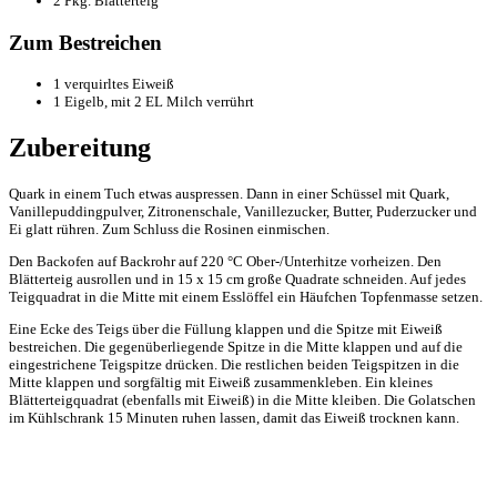
2 Pkg. Blätterteig
Zum Bestreichen
1 verquirltes Eiweiß
1 Eigelb, mit 2 EL Milch verrührt
Zubereitung
Quark in einem Tuch etwas auspressen. Dann in einer Schüssel mit Quark,
Vanillepuddingpulver, Zitronenschale, Vanillezucker, Butter, Puderzucker und
Ei glatt rühren. Zum Schluss die Rosinen einmischen.
Den Backofen auf Backrohr auf 220 °C Ober-/Unterhitze vorheizen. Den
Blätterteig ausrollen und in 15 x 15 cm große Quadrate schneiden. Auf jedes
Teigquadrat in die Mitte mit einem Esslöffel ein Häufchen Topfenmasse setzen.
Eine Ecke des Teigs über die Füllung klappen und die Spitze mit Eiweiß
bestreichen. Die gegenüberliegende Spitze in die Mitte klappen und auf die
eingestrichene Teigspitze drücken. Die restlichen beiden Teigspitzen in die
Mitte klappen und sorgfältig mit Eiweiß zusammenkleben. Ein kleines
Blätterteigquadrat (ebenfalls mit Eiweiß) in die Mitte kleiben. Die Golatschen
im Kühlschrank 15 Minuten ruhen lassen, damit das Eiweiß trocknen kann.