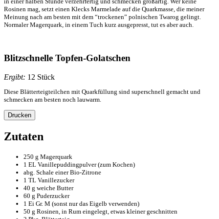
in einer halben Stunde verzehrfertig und schmecken großartig. Wer keine
Rosinen mag, setzt einen Klecks Marmelade auf die Quarkmasse, die meiner
Meinung nach am besten mit dem “trockenen” polnischen Twarog gelingt.
Normaler Magerquark, in einem Tuch kurz ausgepresst, tut es aber auch.
Blitzschnelle Topfen-Golatschen
Ergibt:
12 Stück
Diese Blätterteigteilchen mit Quarkfüllung sind superschnell gemacht und
schmecken am besten noch lauwarm.
Drucken
Zutaten
250 g Magerquark
1 EL Vanillepuddingpulver (zum Kochen)
abg. Schale einer Bio-Zitrone
1 TL Vanillezucker
40 g weiche Butter
60 g Puderzucker
1 Ei Gr. M (sonst nur das Eigelb verwenden)
50 g Rosinen, in Rum eingelegt, etwas kleiner geschnitten