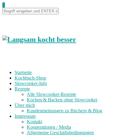
Skip
0
to
Recipe
Startseite
Kochbuch-Shop
Slowcooker-Info
Rezepte
Alle Slowcooker-Rezepte
Kochen & Backen ohne Slowcooker
Über mich
Kundenmeinungen zu Büchern & Blog
Impressum
Kontakt
Kooperationen / Media
Allgemeine Geschäftsbedingungen