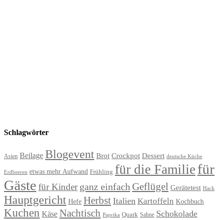
Schlagwörter
Blogevent
Beilage
Brot
Crockpot
Dessert
Asien
deutsche Küche
für
für die Familie
etwas mehr Aufwand
Frühling
Erdbeeren
Gäste
Geflügel
ganz einfach
für Kinder
Gerätetest
Hack
Hauptgericht
Herbst
Italien
Kartoffeln
Hefe
Kochbuch
Kuchen
Nachtisch
Schokolade
Käse
Quark
Sahne
Paprika